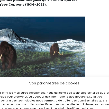
 Yves Coppens (1934-2022).
Vos paramètres de cookies
 primigenius) dans la steppe eurasienne il y a 30 000 ans.
The Netherlands Science Photo Library
r offrir les meilleures expériences, nous utilisons des technologies telles que le
kies pour stocker et/ou accéder aux informations des appareils. Le fait de
sentir à ces technologies nous permettra de traiter des données telles que le
portement de navigation ou les ID uniques sur ce site. Le fait de ne pas consen
onnu une expansion spectaculaire
de retirer son consentement peut avoir un effet négatif sur certaines