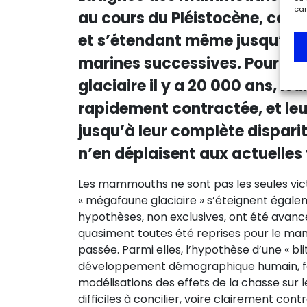
car
au cours du Pléistocène, colon
et s’étendant même jusqu’au 
marines successives. Pourtant
glaciaire il y a 20 000 ans, leu
rapidement contractée, et leur
jusqu’à leur complète dispariti
n’en déplaisent aux actuelles 
Les mammouths ne sont pas les seules vic
« mégafaune glaciaire » s’éteignent égaleme
hypothèses, non exclusives, ont été avancée
quasiment toutes été reprises pour le mam
passée. Parmi elles, l’hypothèse d’une « bl
développement démographique humain, fait 
modélisations des effets de la chasse sur l
difficiles à concilier, voire clairement cont