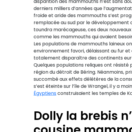
disparition des mammouths n’est sans dou
derniers milliers d’années que l’augmentat
froide et aride des mammouths s’est pro
remplacée au sud par le développement de 
toundra marécageuse, ces deux nouveaux b
comme les mammouths qui avaient besoin 
Les populations de mammouths laineux on
environnement favori, délaissant au fur et 
totalement disparaître des continents euras
Quelques populations reliques ont résisté p
région du détroit de Béring. Néanmoins, pri
succombé aux effets délétères de la consa
s’est éteinte sur l’île de Wrangel, il y a m
Égyptiens
construisaient les temples de K
Dolly la brebis 
cousine mammo