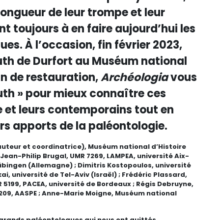
 longueur de leur trompe et leur
 toujours à en faire aujourd’hui les
es. À l’occasion, fin février 2023,
th de Durfort au Muséum national
an de restauration,
Archéologia
vous
th » pour mieux connaître ces
 et leurs contemporains tout en
rs apports de la paléontologie.
(auteur et coordinatrice), Muséum national d’Histoire
 Jean-Philip Brugal, UMR 7269, LAMPEA, université Aix-
Tübingen (Allemagne) ; Dimitris Kostopoulos, université
i, université de Tel-Aviv (Israël) ; Frédéric Plassard,
 5199, PACEA, université de Bordeaux ; Régis Debruyne,
7209, AASPE ; Anne-Marie Moigne, Muséum national
grands paléontologues qui nous ont quittés