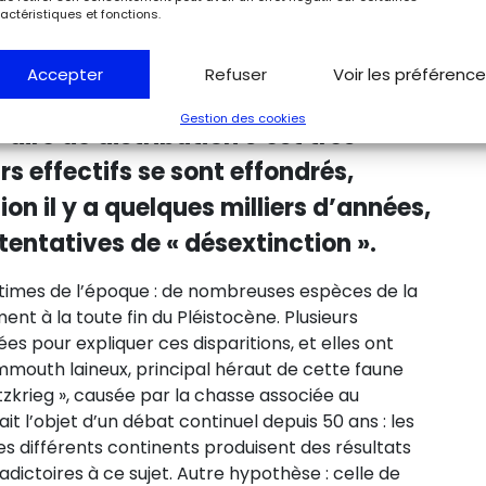
actéristiques et fonctions.
isant tout le continent eurasiatique
Mexique à la faveur des régressions
Accepter
Refuser
Voir les préférenc
, à la suite du dernier maximum
Gestion des cookies
r aire de distribution s’est très
s effectifs se sont effondrés,
on il y a quelques milliers d’années,
tentatives de « désextinction ».
times de l’époque : de nombreuses espèces de la
nt à la toute fin du Pléistocène. Plusieurs
s pour expliquer ces disparitions, et elles ont
mouth laineux, principal héraut de cette faune
itzkrieg », causée par la chasse associée au
l’objet d’un débat continuel depuis 50 ans : les
es différents continents produisent des résultats
radictoires à ce sujet. Autre hypothèse : celle de