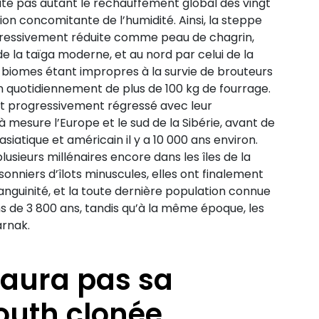
te pas autant le réchauffement global des vingt
ion concomitante de l’humidité. Ainsi, la steppe
gressivement réduite comme peau de chagrin,
la taïga moderne, et au nord par celui de la
iomes étant impropres à la survie de brouteurs
quotidiennement de plus de 100 kg de fourrage.
t progressivement régressé avec leur
à mesure l’Europe et le sud de la Sibérie, avant de
iatique et américain il y a 10 000 ans environ.
lusieurs millénaires encore dans les îles de la
sonniers d’îlots minuscules, elles ont finalement
nguinité, et la toute dernière population connue
oins de 3 800 ans, tandis qu’à la même époque, les
arnak.
n’aura pas sa
uth clonée