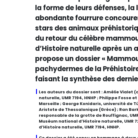
la forme de leurs défenses, la
abondante fourrure concourent
stars des animaux préhistoriqu
du retour du célèbre mammou
d’Histoire naturelle après un 
propose un dossier « Mammou
pachydermes de la Préhistoire
faisant la synthèse des dernie
Les auteurs du dossier sont : Amélie Vialet 
naturelle, UMR 7194, HNHP ; Philippe Fosse et
Marseille ; George Konidaris, université de 
Aristote de Thessalonique (Grèce) ; Ran Barka
responsable de la grotte de Rouffignac, UMR
Muséum national d’Histoire naturelle, UMR 
d’Histoire naturelle, UMR 7194, HNHP.
Ce dossier a été conçu en hommage à deux 