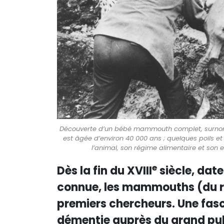
Découverte d’un bébé mammouth complet, surnommé 
est âgée d’environ 40 000 ans ; quelques poils et
l’animal, son régime alimentaire et son
e
Dès la fin du XVIII
siècle, date
connue, les mammouths (du 
premiers chercheurs. Une fasc
démentie auprès du grand publ