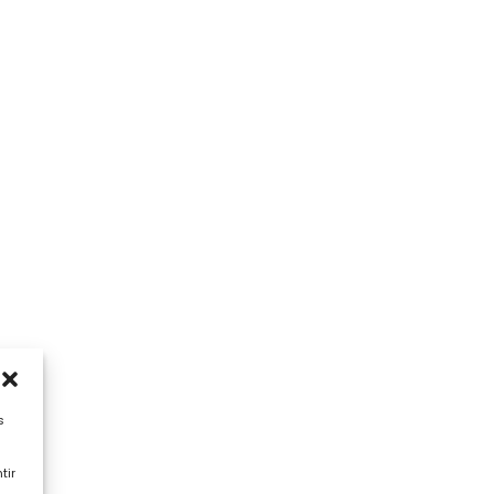
s
tir