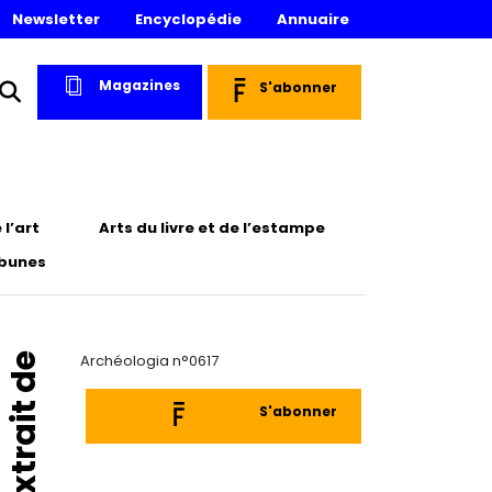
Newsletter
Encyclopédie
Annuaire
Magazines
S'abonner
l’art
Arts du livre et de l’estampe
ibunes
Extrait de
Archéologia n°0617
S'abonner