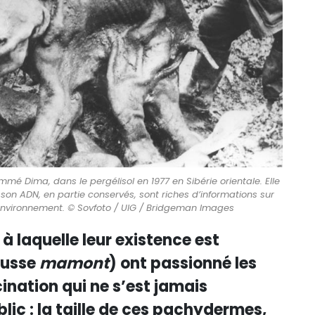
Dima, dans le pergélisol en 1977 en Sibérie orientale. Elle
 son ADN, en partie conservés, sont riches d’informations sur
 environnement. © Sovfoto / UIG / Bridgeman Images
 à laquelle leur existence est
russe
mamont
) ont passionné les
ination qui ne s’est jamais
ic : la taille de ces pachydermes,