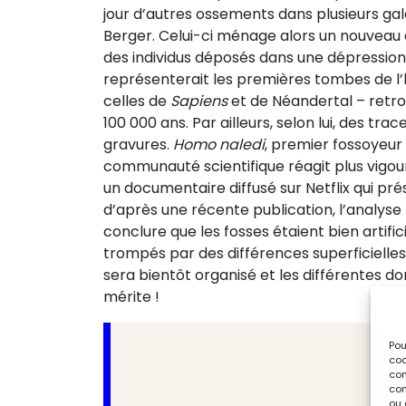
jour d’autres ossements dans plusieurs ga
Berger. Celui-ci ménage alors un nouveau c
des individus déposés dans une dépression
représenterait les premières tombes de l’h
celles de
Sapiens
et de Néandertal – retro
100 000 ans. Par ailleurs, selon lui, des tra
gravures.
Homo naledi
, premier fossoyeur 
communauté scientifique réagit plus vigou
un documentaire diffusé sur Netflix qui pré
d’après une récente publication, l’analyse
conclure que les fosses étaient bien artific
trompés par des différences superficielles
sera bientôt organisé et les différentes 
mérite !
Pou
coo
con
com
ou 