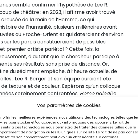
leries semble confirmer l’hypothèse de Lee R.
oup de théâtre : en 2023, il affirme avoir trouvé
 creusée de la main de l’Homme, ce qui
istoire de l’humanité, plusieurs millénaires avant
uvées au Proche-Orient et qui dateraient d’environ
ces sur les parois constitueraient de possibles
et premier artiste pariétal ? Cette fois, la
reusement, d’autant que le chercheur participe à
sente ses résultats sans prise de distance. Or,
 fine du sédiment empêche, à l’heure actuelle, de
ielles ; Lee R. Berger et son équipe auraient été
 de texture et de couleur. Espérons qu’un colloque
données sereinement confrontées.
Homo naledi
le
Vos paramètres de cookies
r offrir les meilleures expériences, nous utilisons des technologies telles que le
kies pour stocker et/ou accéder aux informations des appareils. Le fait de
sentir à ces technologies nous permettra de traiter des données telles que le
portement de navigation ou les ID uniques sur ce site. Le fait de ne pas consen
de retirer son consentement peut avoir un effet négatif sur certaines