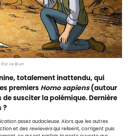
 Éric Le Brun
nine, totalement inattendu, qui
les premiers
Homo sapiens
(autour
s de susciter la polémique. Dernière
s ?
ication assez audacieuse. Alors que les autres
action et des
rewievers
qui relisent, corrigent puis
ment, ce qui est parfois la porte ouverte aux