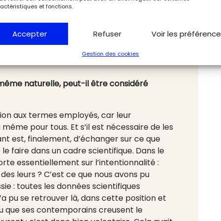
e du spécialiste :
actéristiques et fonctions.
imite entre la
Accepter
Refuser
Voir les préférenc
 histoires »
Gestion des cookies
ême naturelle, peut-il être considéré
ention aux termes employés, car leur
 même pour tous. Et s’il est nécessaire de les
ant est, finalement, d’échanger sur ce que
e faire dans un cadre scientifique. Dans le
te essentiellement sur l’intentionnalité :
 des leurs ? C’est ce que nous avons pu
sie : toutes les données scientifiques
a pu se retrouver là, dans cette position et
llu que ses contemporains creusent le