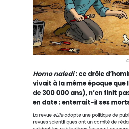
©
Homo naledi
: ce drôle d’homi
vivait à la même époque que 
de 300 000 ans), n’en finit pa
en date : enterrait-il ses mort
La revue
eLife
adopte une politique de publ
revues scientifiques ont un comité de réd
valident les publications (souvent anonyme