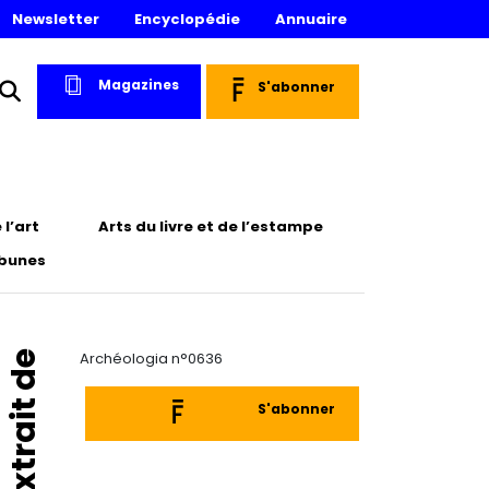
Newsletter
Encyclopédie
Annuaire
Magazines
S'abonner
l’art
Arts du livre et de l’estampe
ibunes
Extrait de
Archéologia n°0636
S'abonner