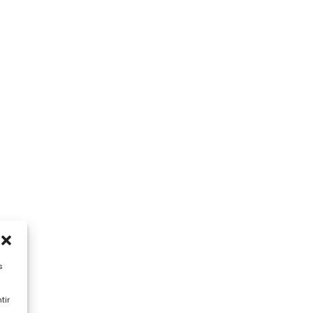
s
tir