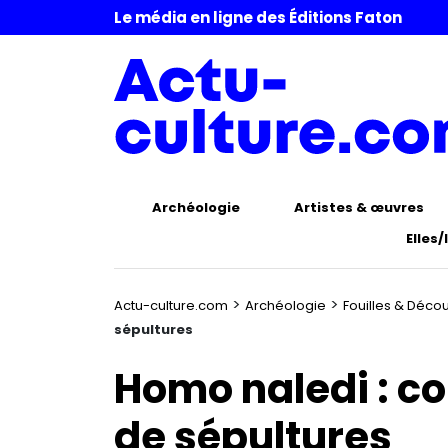
Le média en ligne des Éditions Faton
Archéologie
Artistes & œuvres
Elles/
>
>
Actu-culture.com
Archéologie
Fouilles & Déco
sépultures
Homo naledi : c
de sépultures