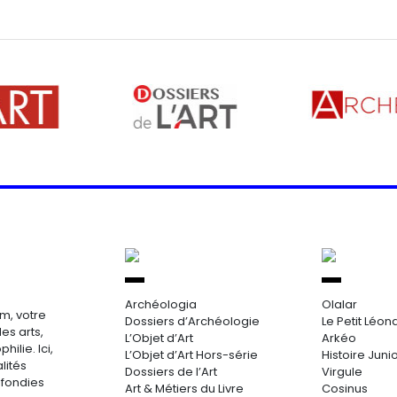
Archéologia
Olalar
m, votre
Dossiers d’Archéologie
Le Petit Léon
es arts,
L’Objet d’Art
Arkéo
hilie. Ici,
L’Objet d’Art Hors-série
Histoire Juni
lités
Dossiers de l’Art
Virgule
ofondies
Art & Métiers du Livre
Cosinus