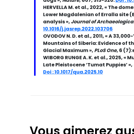
dogs »,
Nature
, 607, 313-320.
Doi : 
HERVELLA M. et al., 2022, « The dome
Lower Magdalenian of Erralla site 
analysis »,
Journal of Archaeological
10.1016/j.jasrep.2022.103706
OVODOV N. D. et al., 2011, « A 33,00
Mountains of Siberia: Evidence of t
Glacial Maximum »,
PLoS One
, 6 (7)
WIBORG RUNGE A. K. et al., 2025, « M
Late Pleistocene ‘Tumat Puppies’ »,
Doi : 10.1017/qua.2025.10
Vous aimerez au