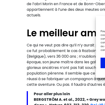
de l’abri Morin en France et de Bonn-Oberk
appartiennent à l’une des deux meutes ori
actuels.
Le meilleur ami
Pou
coo
con
com
Ce qui ne veut pas dire qu’il n’y aurait p
ou 
car
ce fut probablement le cas à Razboinichya
(Belgique), vers 36 000 ans ; n’oublions p
époque, son jeune maître dans les galerie
glorieux ancêtres n’ont pas fait souche : 
population pérenne. Il semble que ce soie
réussi à se fabriquer un compagnon à quat
cette aventure. Ou pas. Il faudra d’autres
Pour aller plus loin
BERGSTRÖM A. et al., 2022, « Grey w