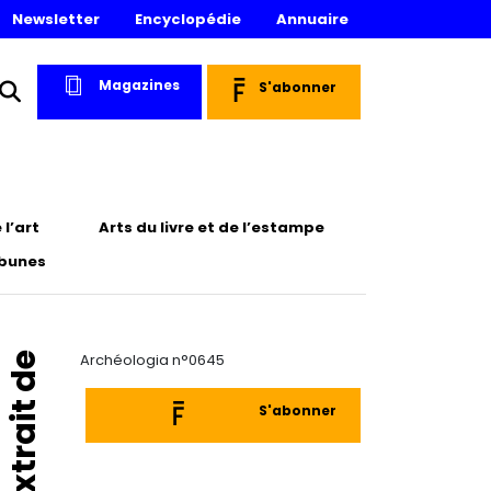
Newsletter
Encyclopédie
Annuaire
Magazines
S'abonner
l’art
Arts du livre et de l’estampe
ibunes
Extrait de
Archéologia n°0645
S'abonner