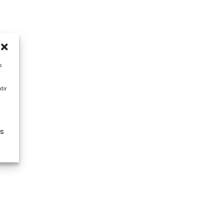
s
tir
es