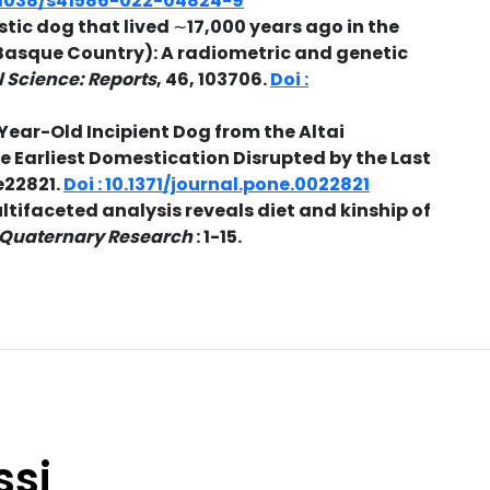
10.1038/s41586-022-04824-9
stic dog that lived ∼17,000 years ago in the
(Basque Country): A radiometric and genetic
 Science: Reports
, 46, 103706.
Doi :
0-Year-Old Incipient Dog from the Altai
he Earliest Domestication Disrupted by the Last
:e22821.
Doi : 10.1371/journal.pone.0022821
ultifaceted analysis reveals diet and kinship of
Quaternary Research
: 1-15.
ssi