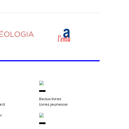
Beaux livres
ard
Livres jeunesse
or