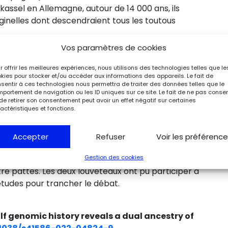
assel en Allemagne, autour de 14 000 ans, ils
ginelles dont descendraient tous les toutous
Vos paramètres de cookies
 des Magdaléniens
r offrir les meilleures expériences, nous utilisons des technologies telles que le
kies pour stocker et/ou accéder aux informations des appareils. Le fait de
sentir à ces technologies nous permettra de traiter des données telles que le
portement de navigation ou les ID uniques sur ce site. Le fait de ne pas consen
as eu d’essais de domestication auparavant, comme
de retirer son consentement peut avoir un effet négatif sur certaines
actéristiques et fonctions.
 (Russie), autour de 33 000 ans, et de Goyet
as le chien qui aurait accompagné, à la même
s de la grotte Chauvet (Ardèche). Seulement, ces
Accepter
Refuser
Voir les préférenc
leur domestication n’a pas débouché sur une
Gestion des cookies
nt donc les Magdaléniens qui auraient finalement
re pattes. Les deux louveteaux ont pu participer à
 études pour trancher le débat.
olf genomic history reveals a dual ancestry of