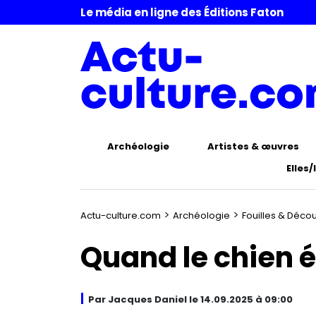
Le média en ligne des Éditions Faton
Archéologie
Artistes & œuvres
Elles/
>
>
Actu-culture.com
Archéologie
Fouilles & Déco
Quand le chien é
Par Jacques Daniel le 14.09.2025 à 09:00