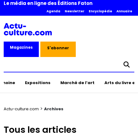
Le média en ligne des Éditions Faton
Agenda
Newsletter
Encyclopédie
Annuaire
Magazines
S'abonner
rimoine
Expositions
Marché de l’art
Arts du livre e
>
Actu-culture.com
Archives
Tous les articles