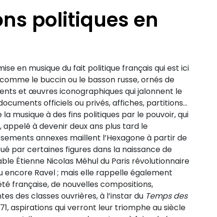
ns politiques en
mise en musique du fait politique français qui est ici
s comme le buccin ou le basson russe, ornés de
nts et œuvres iconographiques qui jalonnent le
uments officiels ou privés, affiches, partitions…
 la musique à des fins politiques par le pouvoir, qui
e, appelé à devenir deux ans plus tard le
issements annexes maillent l’Hexagone à partir de
joué par certaines figures dans la naissance de
able Étienne Nicolas Méhul du Paris révolutionnaire
u encore Ravel ; mais elle rappelle également
é française, de nouvelles compositions,
s des classes ouvrières, à l’instar du
Temps des
71, aspirations qui verront leur triomphe au siècle