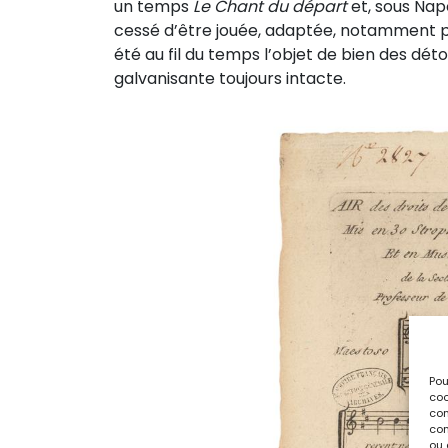
un temps
Le Chant du départ
et, sous Nap
cessé d’être jouée, adaptée, notamment pa
été au fil du temps l’objet de bien des d
galvanisante toujours intacte.
Pou
coo
con
com
ou 