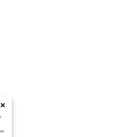
s
tir