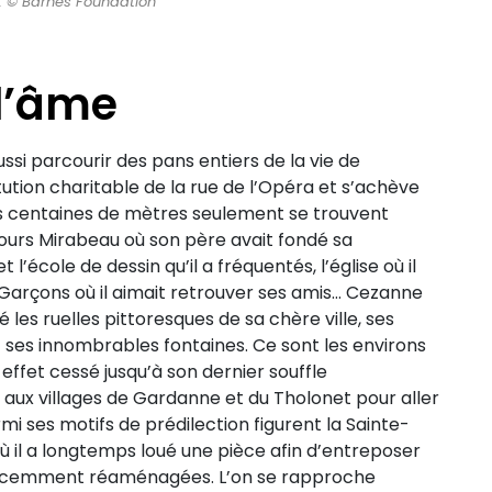
. © Barnes Foundation
l’âme
ussi parcourir des pans entiers de la vie de
tution charitable de la rue de l’Opéra et s’achève
ues centaines de mètres seulement se trouvent
ours Mirabeau où son père avait fondé sa
 l’école de dessin qu’il a fréquentés, l’église où il
 Garçons où il aimait retrouver ses amis… Cezanne
les ruelles pittoresques de sa chère ville, ses
es innombrables fontaines. Ce sont les environs
en effet cessé jusqu’à son dernier souffle
aux villages de Gardanne et du Tholonet pour aller
rmi ses motifs de prédilection figurent la Sainte-
où il a longtemps loué une pièce afin d’entreposer
 récemment réaménagées. L’on se rapproche