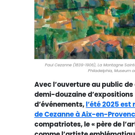
Paul Cezanne (1839-1906), La Montagne Sainte-Vi
Philadelphia, Museum of
Avec l’ouverture au public de
demi-douzaine d’expositions à t
d’événements,
l’été 2025 est
de Cezanne à Aix-en-Proven
compatriotes, le « père de l’
comme l’artiste emblématique 