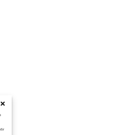
s
tir