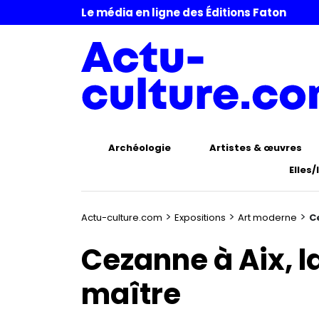
Le média en ligne des Éditions Faton
Archéologie
Artistes & œuvres
Elles/
>
>
>
Actu-culture.com
Expositions
Art moderne
C
Cezanne à Aix, l
maître