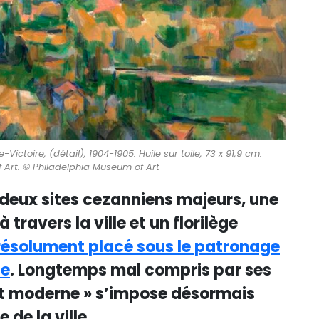
ctoire, (détail), 1904-1905. Huile sur toile, 73 x 91,9 cm.
 Art. © Philadelphia Museum of Art
 deux sites cezanniens majeurs, une
ravers la ville et un florilège
 résolument placé sous le patronage
ce
. Longtemps mal compris par ses
art moderne » s’impose désormais
de la ville.