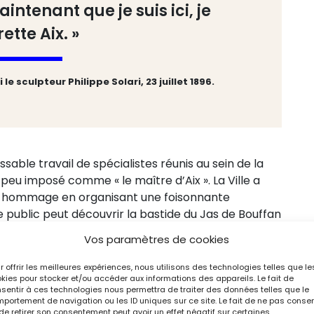
intenant que je suis ici, je
ette Aix. »
e sculpteur Philippe Solari, 23 juillet 1896.
sable travail de spécialistes réunis au sein de la
 à peu imposé comme « le maître d’Aix ». La Ville a
ant hommage en organisant une foisonnante
e public peut découvrir la bastide du Jas de Bouffan
e maître a passé les dernières années de sa vie ;
Vos paramètres de cookies
 poursuivra jusqu’en 2026 et qui permettent
et son œuvre.
r offrir les meilleures expériences, nous utilisons des technologies telles que le
kies pour stocker et/ou accéder aux informations des appareils. Le fait de
sentir à ces technologies nous permettra de traiter des données telles que le
portement de navigation ou les ID uniques sur ce site. Le fait de ne pas consen
de retirer son consentement peut avoir un effet négatif sur certaines