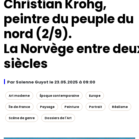
Christian Krohg,
peintre du peuple du
nord (2/9).
La Norvège entre deu
siècles
Par Solenne Guyot le 23.05.2025 à 09:00
Art moderne
Époque contemporaine
Europe
Île‑de‑France
Paysage
Peinture
Portrait
Réalisme
Scène de genre
Dossiers de l'Art