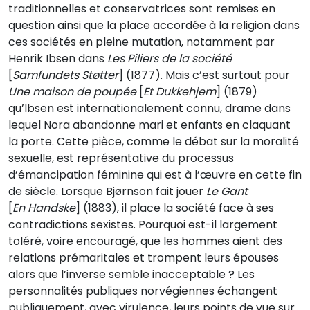
traditionnelles et conservatrices sont remises en
question ainsi que la place accordée à la religion dans
ces sociétés en pleine mutation, notamment par
Henrik Ibsen dans
Les Piliers de la société
[
Samfundets Støtter
] (1877). Mais c’est surtout pour
Une maison de poupée
[
Et Dukkehjem
] (1879)
qu’Ibsen est internationalement connu, drame dans
lequel Nora abandonne mari et enfants en claquant
la porte. Cette pièce, comme le débat sur la moralité
sexuelle, est représentative du processus
d’émancipation féminine qui est à l’œuvre en cette fin
de siècle. Lorsque Bjørnson fait jouer
Le Gant
[
En Handske
] (1883), il place la société face à ses
contradictions sexistes. Pourquoi est-il largement
toléré, voire encouragé, que les hommes aient des
relations prémaritales et trompent leurs épouses
alors que l’inverse semble inacceptable ? Les
personnalités publiques norvégiennes échangent
publiquement, avec virulence, leurs points de vue sur