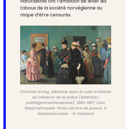
naturalistes ont l’ambition de lever les
tabous de la société norvégienne au
risque d’être censurés.
Christian Krohg, Albertine dans la salle d’attente
du médecin de la police [Albertine i
politilegensventeværelse], 1885-1887. Oslo,
Nasjonalmuseet. Photo service de presse. ©
Nasjonalmuseet – B. Høstland