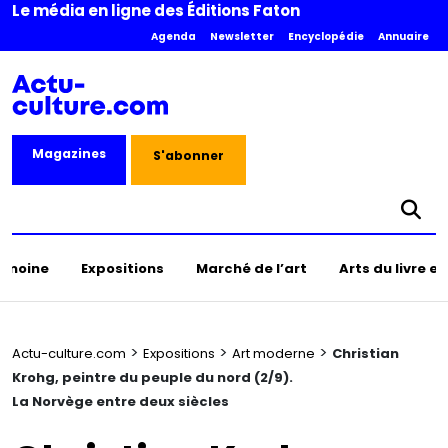
Le média en ligne des Éditions Faton
Agenda
Newsletter
Encyclopédie
Annuaire
Magazines
S'abonner
rimoine
Expositions
Marché de l’art
Arts du livre e
>
>
>
Actu-culture.com
Expositions
Art moderne
Christian
Krohg, peintre du peuple du nord (2/9).
La Norvège entre deux siècles