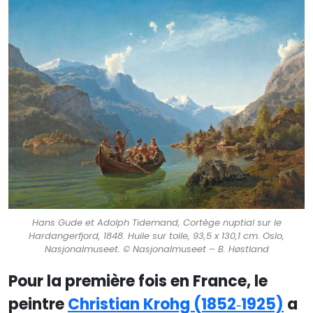
Hans Gude et Adolph Tidemand, Cortège nuptial sur le
Hardangerfjord, 1848. Huile sur toile, 93,5 x 130,1 cm. Oslo,
Nasjonalmuseet. © Nasjonalmuseet – B. Høstland
Pour la première fois en France, le
peintre
Christian Krohg (1852‑1925)
a