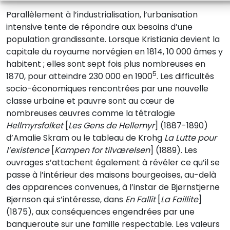
Parallèlement à l’industrialisation, l’urbanisation
intensive tente de répondre aux besoins d’une
population grandissante. Lorsque Kristiania devient la
capitale du royaume norvégien en 1814, 10 000 âmes y
habitent ; elles sont sept fois plus nombreuses en
5
1870, pour atteindre 230 000 en 1900
. Les difficultés
socio-économiques rencontrées par une nouvelle
classe urbaine et pauvre sont au cœur de
nombreuses œuvres comme la tétralogie
Hellmyrsfolket
[
Les Gens de Hellemyr
] (1887-1890)
d’Amalie Skram ou le tableau de Krohg
La Lutte pour
l’existence
[
Kampen for tilværelsen
] (1889). Les
ouvrages s’attachent également à révéler ce qu’il se
passe à l’intérieur des maisons bourgeoises, au-delà
des apparences convenues, à l’instar de Bjørnstjerne
Bjørnson qui s’intéresse, dans
En Fallit
[
La Faillite
]
(1875), aux conséquences engendrées par une
banqueroute sur une famille respectable. Les valeurs