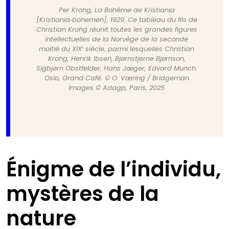
Per Krohg, La Bohême de Kristiania
[Kristiania‑bohemen], 1929. Ce tableau du fils de
Christian Krohg réunit toutes les grandes figures
intellectuelles de la Norvège de la seconde
moitié du XIXᵉ siècle, parmi lesquelles Christian
Krohg, Henrik Ibsen, Bjørnstjerne Bjørnson,
Sigbjørn Obstfelder, Hans Jæger, Edvard Munch.
Oslo, Grand Café. © O. Væring / Bridgeman
Images © Adagp, Paris, 2025
Énigme de l’individu,
mystères de la
nature