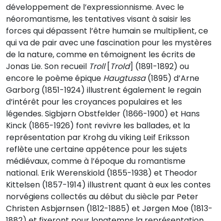
développement de l’expressionnisme. Avec le
néoromantisme, les tentatives visant à saisir les
forces qui dépassent l’être humain se multiplient, ce
qui va de pair avec une fascination pour les mystères
de la nature, comme en témoignent les écrits de
Jonas Lie. Son recueil
Troll
[
Trold
] (1891-1892) ou
encore le poème épique
Haugtussa
(1895) d’Arne
Garborg (1851-1924) illustrent également le regain
d’intérêt pour les croyances populaires et les
légendes. Sigbjørn Obstfelder (1866-1900) et Hans
Kinck (1865-1926) font revivre les ballades, et la
représentation par Krohg du viking Leif Eriksson
reflète une certaine appétence pour les sujets
médiévaux, comme à l’époque du romantisme
national. Erik Werenskiold (1855-1938) et Theodor
Kittelsen (1857-1914) illustrent quant à eux les contes
norvégiens collectés au début du siècle par Peter
Christen Asbjørnsen (1812-1885) et Jørgen Moe (1813-
1882) et fixeront pour longtemps la représentation