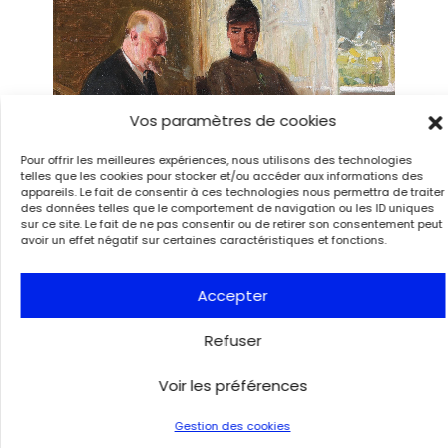
Vos paramètres de cookies
Pour offrir les meilleures expériences, nous utilisons des technologies
telles que les cookies pour stocker et/ou accéder aux informations des
appareils. Le fait de consentir à ces technologies nous permettra de traiter
des données telles que le comportement de navigation ou les ID uniques
sur ce site. Le fait de ne pas consentir ou de retirer son consentement peut
Georg Achen, Les auteurs Erik et Amalie Skram à leur table de
avoir un effet négatif sur certaines caractéristiques et fonctions.
travail. Étude, vers 1890. Huile sur toile marouflée sur carton, 20 x
29 cm. Collection particulière. Photo courtesy Bruun Rasmussen
Kunstauktioner
Accepter
Refuser
… révolution
Voir les préférences
culturelle
Gestion des cookies