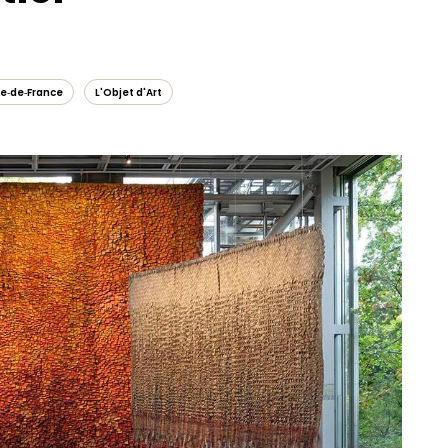
le‑de‑France
L'Objet d'Art