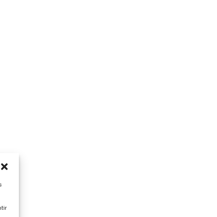
s
tir