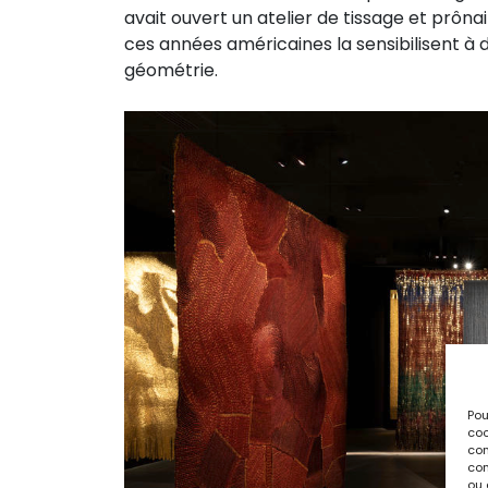
avait ouvert un atelier de tissage et prônai
ces années américaines la sensibilisent à 
géométrie.
Pou
coo
con
com
ou 