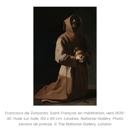
Francisco de Zurbarán, Saint François en méditation, vers 1635-
40. Huile sur toile, 152 x 99 cm. Londres, National Gallery. Photo
service de presse. © The National Gallery, London