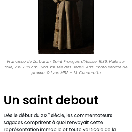
Francisco de Zurbarán, Saint François d’Assise, 1636. Huile sur
toile, 209 x 110 cm. Lyon, musée des Beaux-Arts. Photo service de
presse. © Lyon MBA – M. Couderette
Un saint debout
e
Dès le début du XIX
siècle, les commentateurs
sagaces comprirent à quoi renvoyait cette
représentation immobile et toute verticale de la