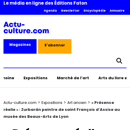
Le média en ligne des Éditions Faton
Agenda
Newsletter
Encyclopédie
Annuaire
Magazines
S'abonner
rimoine
Expositions
Marché de l’art
Arts du livre e
>
>
>
Actu-culture.com
Expositions
Art ancien
« Présence
réelle » : Zurbarán peintre de saint François d’Assise au
musée des Beaux-Arts de Lyon