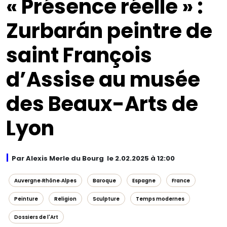
« Présence réelle » :
Zurbarán peintre de
saint François
d’Assise au musée
des Beaux-Arts de
Lyon
Par Alexis Merle du Bourg le 2.02.2025 à 12:00
Auvergne‑Rhône‑Alpes
Baroque
Espagne
France
Peinture
Religion
Sculpture
Temps modernes
Dossiers de l'Art