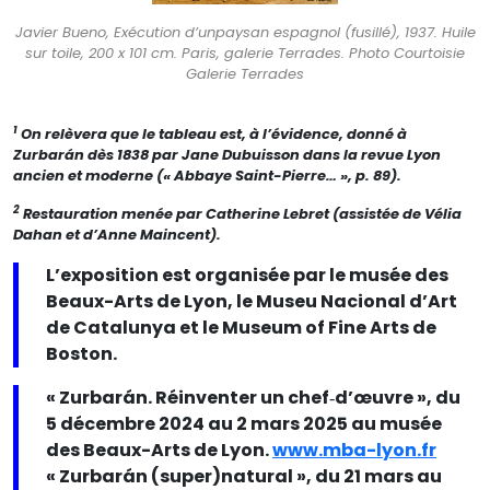
Javier Bueno, Exécution d’unpaysan espagnol (fusillé), 1937. Huile
sur toile, 200 x 101 cm. Paris, galerie Terrades. Photo Courtoisie
Galerie Terrades
1
On relèvera que le tableau est, à l’évidence, donné à
Zurbarán dès 1838 par Jane Dubuisson dans la revue
Lyon
ancien et moderne
(« Abbaye Saint-Pierre… », p. 89).
2
Restauration menée
par Catherine Lebret (assistée de Vélia
Dahan et d’Anne Maincent).
L’exposition est organisée par le musée des
Beaux-Arts de Lyon, le Museu Nacional d’Art
de Catalunya et le Museum of Fine Arts de
Boston.
« Zurbarán. Réinventer un chef‑d’œuvre », du
5 décembre 2024 au 2 mars 2025 au musée
des Beaux-Arts de Lyon.
www.mba-lyon.fr
« Zurbarán (super)natural », du 21 mars au