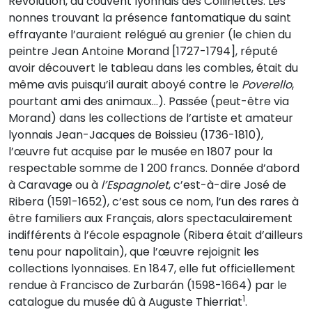
Révolution, au couvent lyonnais des Collinettes. Les
nonnes trouvant la présence fantomatique du saint
effrayante l’auraient relégué au grenier (le chien du
peintre Jean Antoine Morand [1727-1794], réputé
avoir découvert le tableau dans les combles, était du
même avis puisqu’il aurait aboyé contre le
Poverello
,
pourtant ami des animaux…). Passée (peut-être via
Morand) dans les collections de l’artiste et amateur
lyonnais Jean-Jacques de Boissieu (1736-1810),
l’œuvre fut acquise par le musée en 1807 pour la
respectable somme de 1 200 francs. Donnée d’abord
à Caravage ou à
l’Espagnolet
, c’est-à-dire José de
Ribera (1591-1652), c’est sous ce nom, l’un des rares à
être familiers aux Français, alors spectaculairement
indifférents à l’école espagnole (Ribera était d’ailleurs
tenu pour napolitain), que l’œuvre rejoignit les
collections lyonnaises. En 1847, elle fut officiellement
rendue à Francisco de Zurbarán (1598-1664) par le
1
catalogue du musée dû à Auguste Thierriat
.