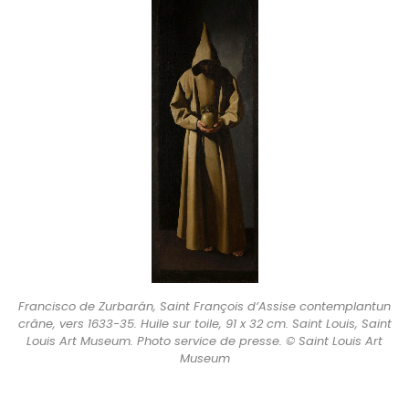
Francisco de Zurbarán, Saint François d’Assise contemplantun
crâne, vers 1633-35. Huile sur toile, 91 x 32 cm. Saint Louis, Saint
Louis Art Museum. Photo service de presse. © Saint Louis Art
Museum