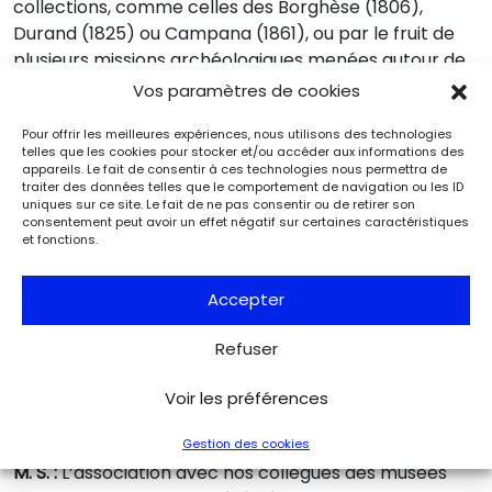
collections, comme celles des Borghèse (1806),
Durand (1825) ou Campana (1861), ou par le fruit de
plusieurs missions archéologiques menées autour de
la
Méditerranée
jusqu’à la
Seconde Guerre
Vos paramètres de cookies
mondiale
– missions qui dotent les œuvres d’une
Pour offrir les meilleures expériences, nous utilisons des technologies
provenance plus assurée. Aujourd’hui, nous
telles que les cookies pour stocker et/ou accéder aux informations des
continuons d’enrichir ce fonds avec une attention
appareils. Le fait de consentir à ces technologies nous permettra de
traiter des données telles que le comportement de navigation ou les ID
particulière portée aux origines des objets, toutes
uniques sur ce site. Le fait de ne pas consentir ou de retirer son
rigoureusement vérifiées. Cette histoire des
consentement peut avoir un effet négatif sur certaines caractéristiques
et fonctions.
collections se traduit d’ailleurs directement par le
faciès des œuvres. Ainsi le fonds royal conservait
principalement des sculptures ; avec le
Accepter
développement des missions archéologiques et les
goûts et intérêts des collectionneurs, d’autres
Refuser
supports, comme la peinture, la céramique, le verre,
Voir les préférences
ont élargi le spectre de notre collection au cours du
e
XIX
siècle.
Gestion des cookies
M. S. :
L’association avec nos collègues des musées