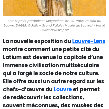
Enduit peint pompéien : Melponène. 62-79. Paris, musée du
Louvre, DAGER. © RMN - Grand Palais (Musée du Louvre) / Hervé
Lewandowski / SP
La nouvelle exposition du
Louvre-Lens
montre comment une petite cité du
Latium est devenue la capitale d’une
immense civilisation multiséculaire
qui a forgé le socle de notre culture.
Elle offre aussi un autre regard sur les
chefs-d’œuvre du
Louvre
et permet
de redécouvrir les collections,
souvent méconnues, des musées des