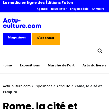
Le média en ligne des Éditions Faton
Agenda
Newsletter
Encyclopédie
Annuaire
Magazines
S'abonner
rimoine
Expositions
Marché de l’art
Arts du livre e
>
>
>
Actu-culture.com
Expositions
Antiquité
Rome, la cité et
l’Empire
Rome, la cité et