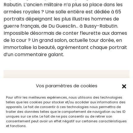
Rabutin. L’ancien militaire n’a plus sa place dans les
armées royales ? Une salle entière est dédiée à 65
portraits dépeignant les plus illustres hommes de
guerre français, de Du Guesclin… à Bussy-Rabutin.
Impossible désormais de conter fleurette aux dames
de la cour ? Un grand salon, actuelle tour dorée, en
immortalise la beauté, agrémentant chaque portrait
d’un commentaire galant.
« Puisqu’il ne peut
Vos paramètres de cookies
désormais paraître à
Pour offrir les meilleures expériences, nous utilisons des technologies
telles que les cookies pour stocker et/ou accéder aux informations des
la cour, c’est donc la
appareils. Le fait de consentir à ces technologies nous permettra de
traiter des données telles que le comportement de navigation ou les ID
cour qui viendra à lui !
uniques sur ce site. Le fait de ne pas consentir ou de retirer son
consentement peut avoir un effet négatif sur certaines caractéristiques
Une véritable armada
et fonctions.