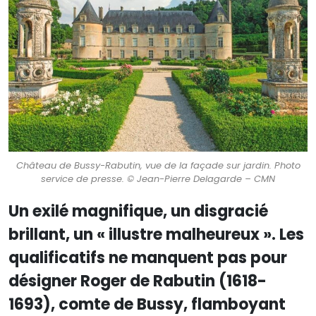
Château de Bussy-Rabutin, vue de la façade sur jardin. Photo
service de presse. © Jean-Pierre Delagarde – CMN
Un exilé magnifique, un disgracié
brillant, un « illustre malheureux ». Les
qualificatifs ne manquent pas pour
désigner Roger de Rabutin (1618-
1693), comte de Bussy, flamboyant