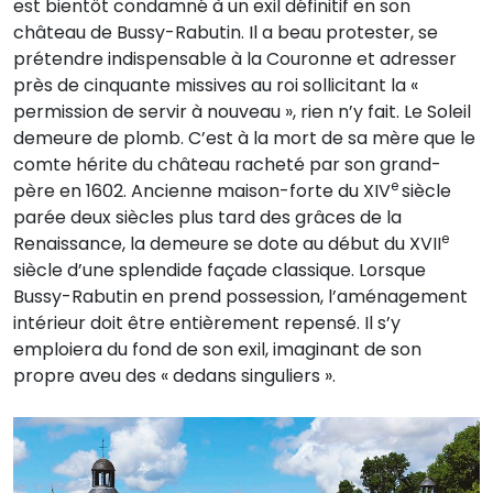
est bientôt condamné à un exil définitif en son
château de Bussy-Rabutin. Il a beau protester, se
prétendre indispensable à la Couronne et adresser
près de cinquante missives au roi sollicitant la «
permission de servir à nouveau », rien n’y fait. Le Soleil
demeure de plomb. C’est à la mort de sa mère que le
comte hérite du château racheté par son grand-
e
père en 1602. Ancienne maison-forte du XIV
siècle
parée deux siècles plus tard des grâces de la
e
Renaissance, la demeure se dote au début du XVII
siècle d’une splendide façade classique. Lorsque
Bussy-Rabutin en prend possession, l’aménagement
intérieur doit être entièrement repensé. Il s’y
emploiera du fond de son exil, imaginant de son
propre aveu des « dedans singuliers ».