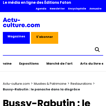
Le média en ligne des Éditions Faton
Agenda
Newsletter
Encyclopédie
Annuaire
Magazines
S'abonner
rimoine
Expositions
Marché de l’art
Arts du livre e
>
>
>
Actu-culture.com
Musées & Patrimoine
Restaurations
Bussy-Rabutin : le panache dans la disgrâce
Bussy-Rabutin : le