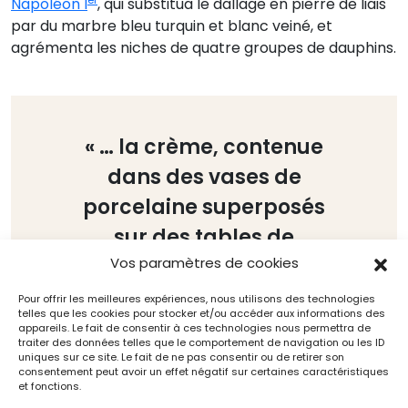
Napoléon I
, qui substitua le dallage en pierre de liais
par du marbre bleu turquin et blanc veiné, et
agrémenta les niches de quatre groupes de dauphins.
« … la crème, contenue
dans des vases de
porcelaine superposés
sur des tables de
marbre blanc, était
Vos paramètres de cookies
rafraîchie par le
Pour offrir les meilleures expériences, nous utilisons des technologies
telles que les cookies pour stocker et/ou accéder aux informations des
ruisseau qui traversait
appareils. Le fait de consentir à ces technologies nous permettra de
traiter des données telles que le comportement de navigation ou les ID
la pièce ».
uniques sur ce site. Le fait de ne pas consentir ou de retirer son
consentement peut avoir un effet négatif sur certaines caractéristiques
et fonctions.