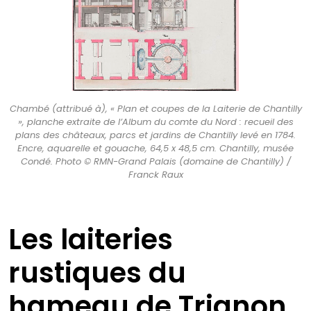
Chambé (attribué à), « Plan et coupes de la Laiterie de Chantilly
», planche extraite de l’Album du comte du Nord : recueil des
plans des châteaux, parcs et jardins de Chantilly levé en 1784.
Encre, aquarelle et gouache, 64,5 x 48,5 cm. Chantilly, musée
Condé. Photo © RMN-Grand Palais (domaine de Chantilly) /
Franck Raux
Les laiteries
rustiques du
hameau de Trianon