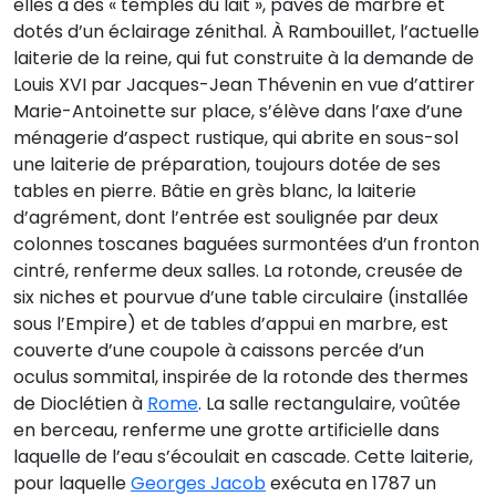
elles à des « temples du lait », pavés de marbre et
dotés d’un éclairage zénithal. À Rambouillet, l’actuelle
laiterie de la reine, qui fut construite à la demande de
Louis XVI par Jacques-Jean Thévenin en vue d’attirer
Marie-Antoinette sur place, s’élève dans l’axe d’une
ménagerie d’aspect rustique, qui abrite en sous-sol
une laiterie de préparation, toujours dotée de ses
tables en pierre. Bâtie en grès blanc, la laiterie
d’agrément, dont l’entrée est soulignée par deux
colonnes toscanes baguées surmontées d’un fronton
cintré, renferme deux salles. La rotonde, creusée de
six niches et pourvue d’une table circulaire (installée
sous l’Empire) et de tables d’appui en marbre, est
couverte d’une coupole à caissons percée d’un
oculus sommital, inspirée de la rotonde des thermes
de Dioclétien à
Rome
. La salle rectangulaire, voûtée
en berceau, renferme une grotte artificielle dans
laquelle de l’eau s’écoulait en cascade. Cette laiterie,
pour laquelle
Georges Jacob
exécuta en 1787 un