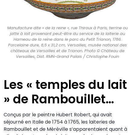
Manufacture dite « de la reine », rue Thiroux à Paris, terrine ou
jatte à lait provenant peut-être du service de la laiterie au
Hameau de la reine dans le parc du Petit Trianon, 1786.
Porcelaine dure, 8,5 x 31,2 cm, Versailles, musée national des
châteaux de Versailles et de Trianon. Photo © Château de
Versailles, Dist. RMN-Grand Palais / Christophe Fouin
Les « temples du lait
» de Rambouillet…
Conçus par le peintre Hubert Robert, qui avait
séjourné en Italie de 1754 à 1765, les laiteries de
Rambouillet et de Méréville s’apparentaient quant à