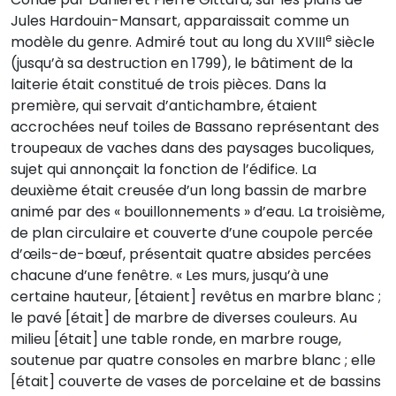
Jules Hardouin-Mansart, apparaissait comme un
e
modèle du genre. Admiré tout au long du XVIII
siècle
(jusqu’à sa destruction en 1799), le bâtiment de la
laiterie était constitué de trois pièces. Dans la
première, qui servait d’antichambre, étaient
accrochées neuf toiles de Bassano représentant des
troupeaux de vaches dans des paysages bucoliques,
sujet qui annonçait la fonction de l’édifice. La
deuxième était creusée d’un long bassin de marbre
animé par des « bouillonnements » d’eau. La troisième,
de plan circulaire et couverte d’une coupole percée
d’œils-de-bœuf, présentait quatre absides percées
chacune d’une fenêtre. « Les murs, jusqu’à une
certaine hauteur, [étaient] revêtus en marbre blanc ;
le pavé [était] de marbre de diverses couleurs. Au
milieu [était] une table ronde, en marbre rouge,
soutenue par quatre consoles en marbre blanc ; elle
[était] couverte de vases de porcelaine et de bassins