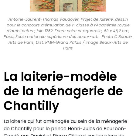
Antoine-Laurent-Thomas Vaudoyer, Projet de laiterie, dessin
pour le concours d’émulation de 1ʳᵉ classe à l’Académie royale
d’architecture, juin 1782. Encre noire et aquarelle, 63 x 46,2 cm,
Paris, École nationale supérieure des beaux-arts. Photo © Beaux-
Arts de Paris, Dist. RMN-Grand Palais / image Beaux-Arts de
Paris
La laiterie-modèle
de la ménagerie de
Chantilly
La laiterie qui fut aménagée au sein de la ménagerie
de Chantilly pour le prince Henri-Jules de Bourbon-
Condé par Daniel et Pierre Gittard, sur les plans de