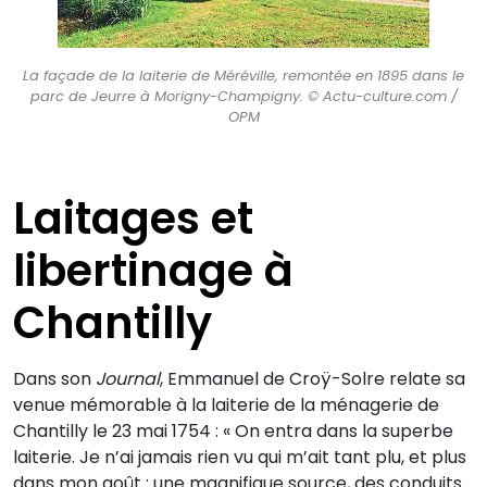
La façade de la laiterie de Méréville, remontée en 1895 dans le
parc de Jeurre à Morigny-Champigny. © Actu-culture.com /
OPM
Laitages et
libertinage à
Chantilly
Dans son
Journal
, Emmanuel de Croÿ-Solre relate sa
venue mémorable à la laiterie de la ménagerie de
Chantilly le 23 mai 1754 : « On entra dans la superbe
laiterie. Je n’ai jamais rien vu qui m’ait tant plu, et plus
dans mon goût : une magnifique source, des conduits