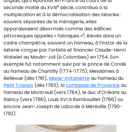
anglais, qui s’épanouit en France au cours de la
e
seconde moitié du XVIII
siècle, contribua à la
multiplication et à la démocratisation des laiteries :
souvent séparées de la ménagerie, elles
apparaissaient désormais comme des édifices
3
pittoresques appelés « fabriques »
, élevés dans un
cadre champêtre, souvent un hameau, à l’instar de la
laiterie conçue par l’artiste et financier Claude-Henri
Watelet au Moulin-Joli (à Colombes) en 1754. Son
exemple fut notamment suivi par le prince de Condé
au hameau de Chantilly (1774-1775), Mesdames à
Bellevue (dès 1781),
Marie-Antoinette
au hameau du
Petit Trianon
(dès 1783), la
comtesse de Provence
au
hameau de Montreuil (vers 1784), le duc d’Orléans au
Raincy (vers 1786), Louis XVI à Rambouillet (1786) ou
encore Jean-Joseph de Laborde à Méréville (1790-
1792).