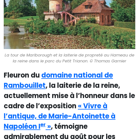
La tour de Marlborough et la laiterie de propreté au Hameau de
la reine dans le parc du Petit Trianon. © Thomas Garnier
Fleuron du
domaine national de
Rambouillet
, la laiterie de la reine,
actuellement mise à l’honneur dans le
cadre de l’exposition
« Vivre à
l’antique, de Marie-Antoinette à
er
Napoléon I
»
, témoigne
admirablement du goût pour les