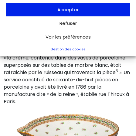
Accepter
Refuser
Marie-Antoinette fit repeindre les murs intérieurs,
initialement blancs, à l’imitation du marbre blanc
Voir les préférences
veiné, et la voussure, qui encadre un faux ciel bleu, fut
Gestion des cookies
ornée de caissons en trompe l’œil. Dans cette laiterie,
« la crème, contenue dans des vases de porcelaine
superposés sur des tables de marbre blanc, était
5
rafraîchie par le ruisseau qui traversait la pièce
». Un
service constitué de soixante-dix-huit pièces en
porcelaine y avait été livré en 1786 par la
manufacture dite « de la reine », établie rue Thiroux à
Paris.