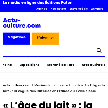
Le média en ligne des Éditions Faton
Agenda
Newsletter
Encyclopédie
Annuaire
Magazines
S'abonner
rimoine
Expositions
Marché de l’art
Arts du livre e
>
>
>
Actu-culture.com
Musées & Patrimoine
Jardins
« L’âge du
lait » : la vogue des laiteries en France au XVIIIe siècle
« L’âge du lait » : la