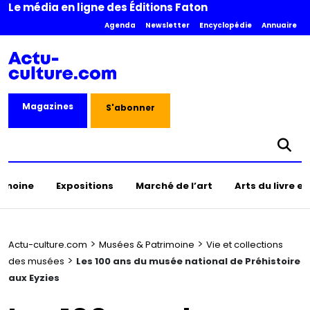
Le média en ligne des Éditions Faton
Agenda
Newsletter
Encyclopédie
Annuaire
Magazines
S'abonner
rimoine
Expositions
Marché de l’art
Arts du livre e
>
>
Actu-culture.com
Musées & Patrimoine
Vie et collections
>
des musées
Les 100 ans du musée national de Préhistoire
aux Eyzies