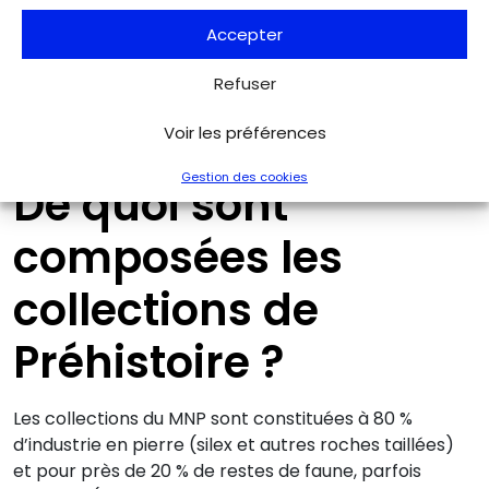
Accepter
Galerie haute : vue en perspective de l’enfant de La Madeleine,
Refuser
de vitrines d’art mobilier et, tout au fond, au centre, de la
célèbre lampe de la grotte de Lascaux. © Maxime Villaeys, MNP
Voir les préférences
Gestion des cookies
De quoi sont
composées les
collections de
Préhistoire ?
Les collections du MNP sont constituées à 80 %
d’industrie en pierre (silex et autres roches taillées)
et pour près de 20 % de restes de faune, parfois