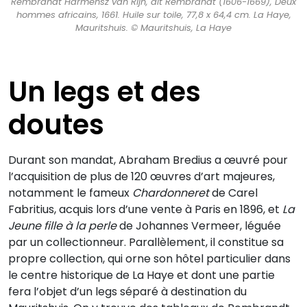
Rembrandt Harmensz van Rijn, dit Rembrandt (1606-1669), Deux
hommes africains, 1661. Huile sur toile, 77,8 x 64,4 cm. La Haye,
Mauritshuis. © Mauritshuis, La Haye
Un legs et des
doutes
Durant son mandat, Abraham Bredius a œuvré pour
l’acquisition de plus de 120 œuvres d’art majeures,
notamment le fameux
Chardonneret
de Carel
Fabritius, acquis lors d’une vente à Paris en 1896, et
La
Jeune fille à la perle
de Johannes Vermeer, léguée
par un collectionneur. Parallèlement, il constitue sa
propre collection, qui orne son hôtel particulier dans
le centre historique de La Haye et dont une partie
fera l’objet d’un legs séparé à destination du