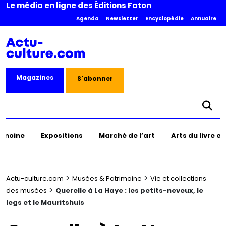
Le média en ligne des Éditions Faton
Agenda
Newsletter
Encyclopédie
Annuaire
Magazines
S'abonner
rimoine
Expositions
Marché de l’art
Arts du livre e
>
>
Actu-culture.com
Musées & Patrimoine
Vie et collections
>
des musées
Querelle à La Haye : les petits-neveux, le
legs et le Mauritshuis