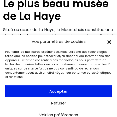
Le plus beau musée
de La Haye
Situé au cœur de La Haye, le Mauritshuis constitue une
destination incontournable pour les amateurs d’art et
Vos paramètres de cookies
les passionnés d’histoire. Construit entre 1636 et 1641
pour Johan Maurits van Nassau-Siegen, comte de
Pour offrir les meilleures expériences, nous utilisons des technologies
Nassau, le bâtiment est considéré comme l’un des
telles que les cookies pour stocker et/ou accéder aux informations des
plus beaux exemples de l’architecture classique
appareils. Le fait de consentir à ces technologies nous permettra de
traiter des données telles que le comportement de navigation ou les ID
néerlandaise. Acquis par l’état en 1820 et transformé
uniques sur ce site. Le fait de ne pas consentir ou de retirer son
en musée public, il abrite une impressionnante
consentement peut avoir un effet négatif sur certaines caractéristiques
et fonctions.
collection de peintures du Siècle d’or hollandais
(Johannes Vermeer, Rembrandt, Jan Steen, Frans
Accepter
Hals, Anthony van Dyck…).
Refuser
Voir les préférences