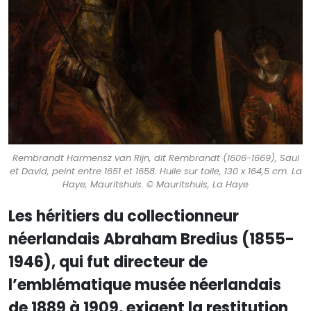
Rembrandt Harmensz van Rijn, dit Rembrandt (1606-1669), Saul
et David, peint entre 1651 et 1658. Huile sur toile, 130 x 164,5 cm. La
Haye, Mauritshuis. © Mauritshuis, La Haye
Les héritiers du collectionneur
néerlandais Abraham Bredius (1855-
1946), qui fut directeur de
l’emblématique musée néerlandais
de 1889 à 1909, exigent la restitution