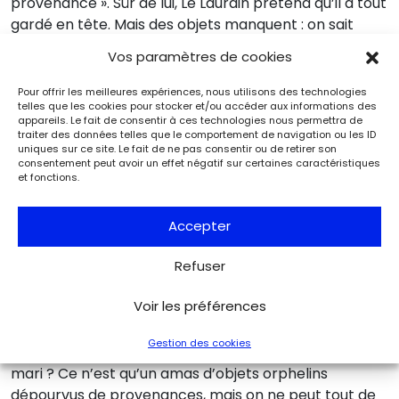
provenance ». Sûr de lui, Le Laurain prétend qu’il a tout
gardé en tête. Mais des objets manquent : on sait
qu’ils ont été revendus à des collectionneurs. Cette
Vos paramètres de cookies
fois, c’en est trop : Le Laurain est licencié. Il retourne à
son village, où il mourra bientôt, sans rien laisser à sa
Pour offrir les meilleures expériences, nous utilisons des technologies
telles que les cookies pour stocker et/ou accéder aux informations des
femme ni à ses enfants.
appareils. Le fait de consentir à ces technologies nous permettra de
traiter des données telles que le comportement de navigation ou les ID
uniques sur ce site. Le fait de ne pas consentir ou de retirer son
L’héritage d’un
consentement peut avoir un effet négatif sur certaines caractéristiques
et fonctions.
profiteur
Accepter
Refuser
L’histoire ne s’arrête pas là. À la mort de Le Laurain, sa
veuve appelle le musée au secours : elle est sans
Voir les préférences
ressources, avec des enfants en bas âge à charge.
Monsieur Bertrand ne pourrait-il pas faire un geste et
Gestion des cookies
acheter la collection archéologique de son défunt
mari ? Ce n’est qu’un amas d’objets orphelins
dépourvus de provenances, mais on ne peut tout de