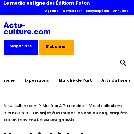
Le média en ligne des Éditions Faton
Agenda
Newsletter
Encyclopédie
Annuaire
Magazines
S'abonner
rimoine
Expositions
Marché de l’art
Arts du livre e
>
>
Actu-culture.com
Musées & Patrimoine
Vie et collections
>
des musées
Un objet à la loupe : le vase au coq, enquête
sur un faux chef‑d’œuvre gaulois