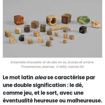
Ensemble d’osselets et de dés en os, bronze et ambre.
Provenances diverses. © MAN, Valorie Gô
Le mot latin
alea
se caractérise par
une double signification : le dé,
comme jeu, et le sort, avec une
éventualité heureuse ou malheureuse.