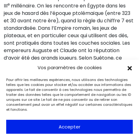
e
III
millénaire. On les rencontre en Égypte dans les
jeux de hasard dès l’époque ptolémaïque (entre 323
et 30 avant notre ère), quand la règle du chiffre 7 est
standardisée. Dans l’Empire romain, les jeux de
plateaux, et en particulier ceux qui utilisent des dés,
sont pratiqués dans toutes les couches sociales. Les
empereurs Auguste et Claude ont la réputation
d’avoir été des grands joueurs. Selon Suétone, ce
dernier est même l’auteur d’un livre sur cet art (
Vie
Vos paramètres de cookies
de Claude
, XXXIII, 5).
Pour offrir les meilleures expériences, nous utilisons des technologies
telles que les cookies pour stocker et/ou accéder aux informations des
appareils. Le fait de consentir à ces technologies nous permettra de
… à la divination
traiter des données telles que le comportement de navigation ou les ID
uniques sur ce site. Le fait de ne pas consentir ou de retirer son
consentement peut avoir un effet négatif sur certaines caractéristiques
et fonctions.
Les dés à jouer se rencontrent dans les contextes les
plus divers, aussi bien dans les bâtiments publics,
Accepter
comme les amphithéâtres, que dans les habitats.
Quelques exemplaires sont connus dans les camps