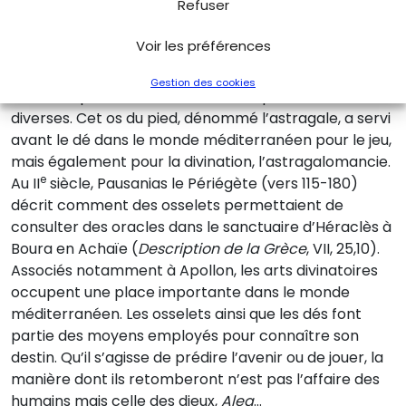
Refuser
légionnaires, comme celui de Vindonissa (Allemagne).
L’un des dés du musée d’Archéologie nationale
Voir les préférences
provient du
castrum
de Mongotiacum, la ville actuelle
de Mayence sur le Rhin. Cette collection comprend
Gestion des cookies
enfin une petite série d’osselets de provenances
diverses. Cet os du pied, dénommé l’astragale, a servi
avant le dé dans le monde méditerranéen pour le jeu,
mais également pour la divination, l’astragalomancie.
e
Au II
siècle, Pausanias le Périégète (vers 115-180)
décrit comment des osselets permettaient de
consulter des oracles dans le sanctuaire d’Héraclès à
Boura en Achaïe (
Description de la Grèce
, VII, 25,10).
Associés notamment à Apollon, les arts divinatoires
occupent une place importante dans le monde
méditerranéen. Les osselets ainsi que les dés font
partie des moyens employés pour connaître son
destin. Qu’il s’agisse de prédire l’avenir ou de jouer, la
manière dont ils retomberont n’est pas l’affaire des
humains mais celle des dieux,
Alea
…