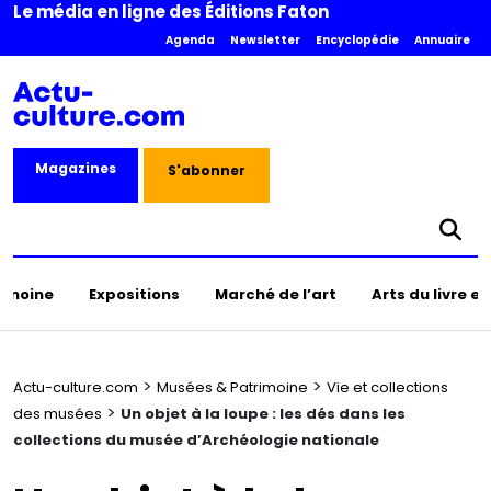
Le média en ligne des Éditions Faton
Agenda
Newsletter
Encyclopédie
Annuaire
Magazines
S'abonner
rimoine
Expositions
Marché de l’art
Arts du livre e
>
>
Actu-culture.com
Musées & Patrimoine
Vie et collections
>
des musées
Un objet à la loupe : les dés dans les
collections du musée d’Archéologie nationale