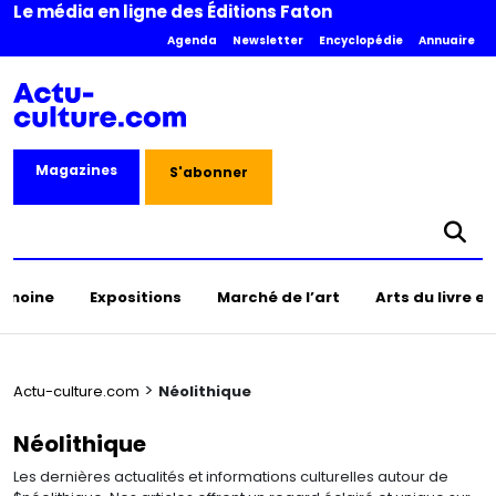
Le média en ligne des Éditions Faton
Agenda
Newsletter
Encyclopédie
Annuaire
Magazines
S'abonner
rimoine
Expositions
Marché de l’art
Arts du livre e
>
Actu-culture.com
Néolithique
Néolithique
Les dernières actualités et informations culturelles autour de