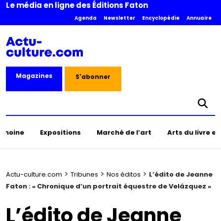
Le média en ligne des Éditions Faton
Agenda
Newsletter
Encyclopédie
Annuaire
Magazines
S'abonner
rimoine
Expositions
Marché de l’art
Arts du livre e
>
>
>
Actu-culture.com
Tribunes
Nos éditos
L’édito de Jeanne
Faton : « Chronique d’un portrait équestre de Velázquez »
L’édito de Jeanne