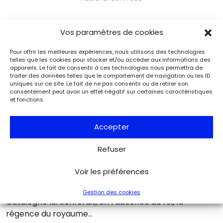
Vos paramètres de cookies
Les victoires d’une
Pour offrir les meilleures expériences, nous utilisons des technologies
reine
telles que les cookies pour stocker et/ou accéder aux informations des
appareils. Le fait de consentir à ces technologies nous permettra de
traiter des données telles que le comportement de navigation ou les ID
uniques sur ce site. Le fait de ne pas consentir ou de retirer son
consentement peut avoir un effet négatif sur certaines caractéristiques
Tournée vers le spectateur, trônant en majesté sur
et fonctions.
un Lipizzan extraordinairement brossé par le génial
Velázquez, Élisabeth de France sort ainsi une nouvelle
Accepter
fois de l’ombre : auréolée du respect que donnait aux
reines la mise au monde d’un héritier, elle sut avec
Refuser
finesse contrer peu à peu Olivares, profiter de ses
erreurs et de son impopularité croissante auprès des
Voir les préférences
grands d’Espagne, pour obtenir finalement son renvoi
en 1643, alors que le soulèvement du Portugal et de la
Gestion des cookies
Catalogne lui conférait, en l’absence du roi, la
régence du royaume…