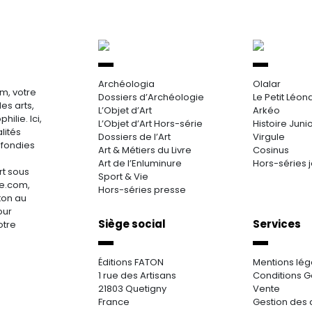
Archéologia
Olalar
m, votre
Dossiers d’Archéologie
Le Petit Léon
es arts,
L’Objet d’Art
Arkéo
hilie. Ici,
L’Objet d’Art Hors-série
Histoire Juni
lités
Dossiers de l’Art
Virgule
ofondies
Art & Métiers du Livre
Cosinus
Art de l’Enluminure
Hors-séries 
rt sous
Sport & Vie
re.com,
Hors-séries presse
aton au
our
Siège social
Services
otre
Éditions FATON
Mentions lég
1 rue des Artisans
Conditions G
21803 Quetigny
Vente
France
Gestion des 