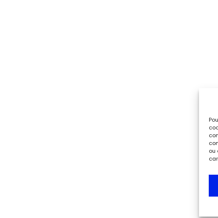
Pou
coo
con
com
ou 
car