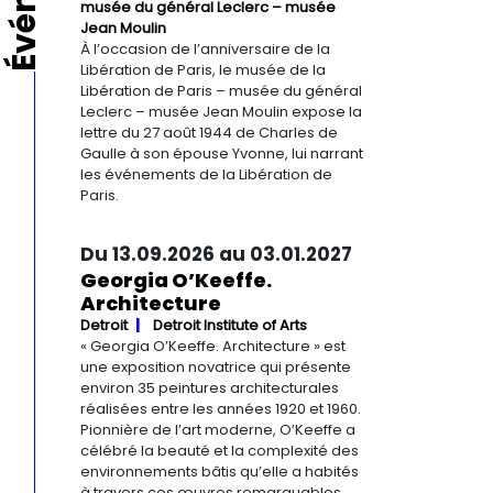
musée du général Leclerc – musée
Jean Moulin
À l’occasion de l’anniversaire de la
Libération de Paris, le musée de la
Libération de Paris – musée du général
Leclerc – musée Jean Moulin expose la
lettre du 27 août 1944 de Charles de
Gaulle à son épouse Yvonne, lui narrant
les événements de la Libération de
Paris.
Du 13.09.2026 au 03.01.2027
Georgia O’Keeffe.
Architecture
Detroit
Detroit Institute of Arts
« Georgia O’Keeffe. Architecture » est
une exposition novatrice qui présente
environ 35 peintures architecturales
réalisées entre les années 1920 et 1960.
Pionnière de l’art moderne, O’Keeffe a
célébré la beauté et la complexité des
environnements bâtis qu’elle a habités
à travers ces œuvres remarquables.