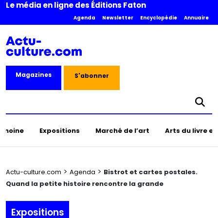
Le média en ligne des Éditions Faton
Agenda
Newsletter
Encyclopédie
Annuaire
Magazines
S'abonner
rimoine
Expositions
Marché de l’art
Arts du livre e
>
>
Actu-culture.com
Agenda
Bistrot et cartes postales.
Quand la petite histoire rencontre la grande
Expositions