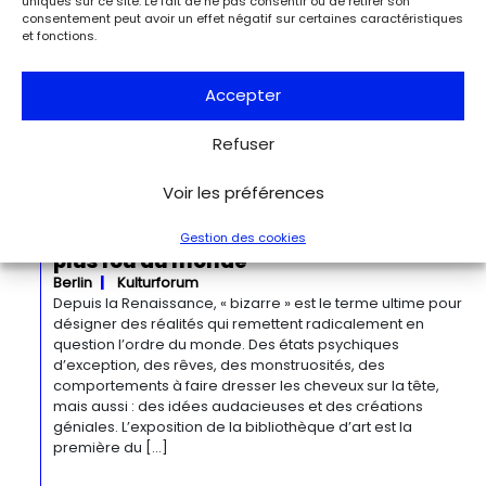
uniques sur ce site. Le fait de ne pas consentir ou de retirer son
Detroit
Detroit Institute of Arts
consentement peut avoir un effet négatif sur certaines caractéristiques
« Georgia O’Keeffe. Architecture » est une exposition
et fonctions.
novatrice qui présente environ 35 peintures architecturales
réalisées entre les années 1920 et 1960. Pionnière de l’art
moderne, O’Keeffe a célébré la beauté et la complexité
Accepter
des environnements bâtis qu’elle a habités à travers ces
œuvres remarquables. Tout au long de sa longue carrière,
Refuser
l’artiste a puisé son inspiration dans […]
Voir les préférences
Du 27.11.2026 au 04.04.2027
Bizarre ! L’histoire de l’art du mot le
Gestion des cookies
plus fou du monde
Berlin
Kulturforum
Depuis la Renaissance, « bizarre » est le terme ultime pour
désigner des réalités qui remettent radicalement en
question l’ordre du monde. Des états psychiques
d’exception, des rêves, des monstruosités, des
comportements à faire dresser les cheveux sur la tête,
mais aussi : des idées audacieuses et des créations
géniales. L’exposition de la bibliothèque d’art est la
première du […]