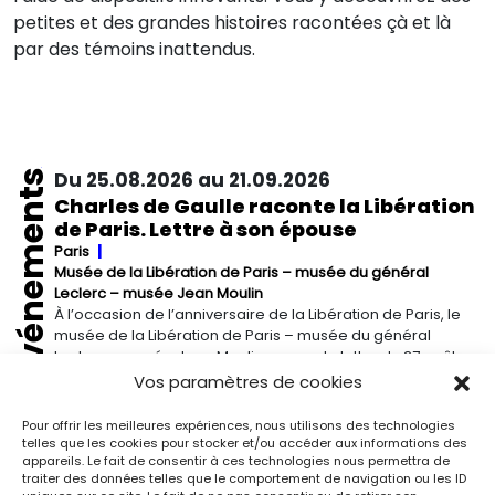
petites et des grandes histoires racontées çà et là
par des témoins inattendus.
Événements
Du 25.08.2026 au 21.09.2026
Charles de Gaulle raconte la Libération
de Paris. Lettre à son épouse
Paris
Musée de la Libération de Paris – musée du général
Leclerc – musée Jean Moulin
À l’occasion de l’anniversaire de la Libération de Paris, le
musée de la Libération de Paris – musée du général
Leclerc – musée Jean Moulin expose la lettre du 27 août
1944 de Charles de Gaulle à son épouse Yvonne, lui narrant
Vos paramètres de cookies
les événements de la Libération de Paris.
Pour offrir les meilleures expériences, nous utilisons des technologies
telles que les cookies pour stocker et/ou accéder aux informations des
Du 13.09.2026 au 03.01.2027
appareils. Le fait de consentir à ces technologies nous permettra de
traiter des données telles que le comportement de navigation ou les ID
Georgia O’Keeffe. Architecture