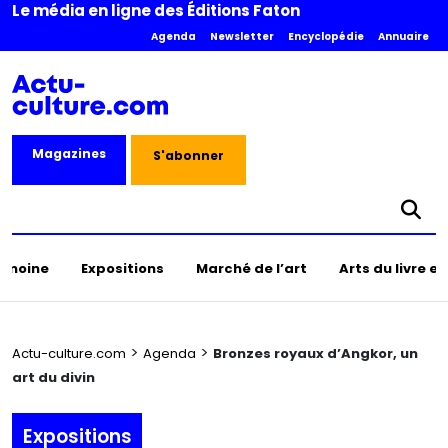
Le média en ligne des Éditions Faton
Agenda
Newsletter
Encyclopédie
Annuaire
Magazines
S'abonner
rimoine
Expositions
Marché de l’art
Arts du livre e
>
>
Actu-culture.com
Agenda
Bronzes royaux d’Angkor, un
art du divin
Expositions