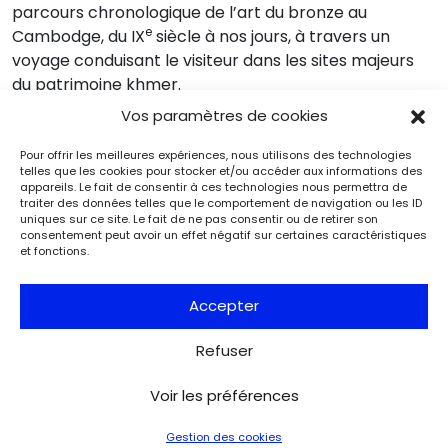
parcours chronologique de l’art du bronze au
e
Cambodge, du IX
siècle à nos jours, à travers un
voyage conduisant le visiteur dans les sites majeurs
du patrimoine khmer.
Vos paramètres de cookies
Pour offrir les meilleures expériences, nous utilisons des technologies
telles que les cookies pour stocker et/ou accéder aux informations des
appareils. Le fait de consentir à ces technologies nous permettra de
Événements
Du 25.08.2026 au 21.09.2026
traiter des données telles que le comportement de navigation ou les ID
uniques sur ce site. Le fait de ne pas consentir ou de retirer son
Charles de Gaulle raconte la Libération
consentement peut avoir un effet négatif sur certaines caractéristiques
de Paris. Lettre à son épouse
et fonctions.
Paris
Musée de la Libération de Paris – musée du général
Accepter
Leclerc – musée Jean Moulin
À l’occasion de l’anniversaire de la Libération de Paris, le
musée de la Libération de Paris – musée du général
Refuser
Leclerc – musée Jean Moulin expose la lettre du 27 août
1944 de Charles de Gaulle à son épouse Yvonne, lui narrant
Voir les préférences
les événements de la Libération de Paris.
Gestion des cookies