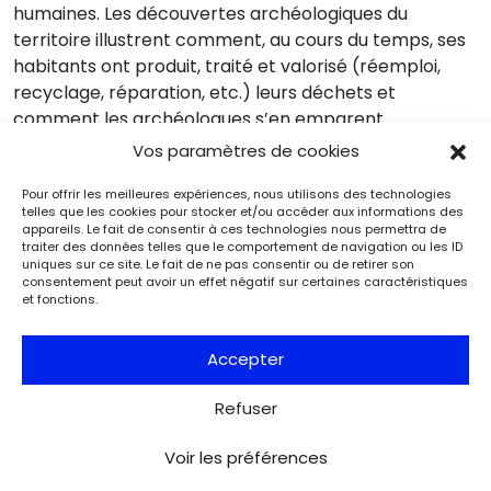
humaines. Les découvertes archéologiques du
territoire illustrent comment, au cours du temps, ses
habitants ont produit, traité et valorisé (réemploi,
recyclage, réparation, etc.) leurs déchets et
comment les archéologues s’en emparent
aujourd’hui pour les faire parler.
Vos paramètres de cookies
Pour offrir les meilleures expériences, nous utilisons des technologies
telles que les cookies pour stocker et/ou accéder aux informations des
appareils. Le fait de consentir à ces technologies nous permettra de
traiter des données telles que le comportement de navigation ou les ID
uniques sur ce site. Le fait de ne pas consentir ou de retirer son
Événements
Du 25.08.2026 au 21.09.2026
consentement peut avoir un effet négatif sur certaines caractéristiques
Charles de Gaulle raconte la Libération
et fonctions.
de Paris. Lettre à son épouse
Paris
Accepter
Musée de la Libération de Paris – musée du général
Leclerc – musée Jean Moulin
À l’occasion de l’anniversaire de la Libération de Paris, le
Refuser
musée de la Libération de Paris – musée du général
Leclerc – musée Jean Moulin expose la lettre du 27 août
Voir les préférences
1944 de Charles de Gaulle à son épouse Yvonne, lui narrant
les événements de la Libération de Paris.