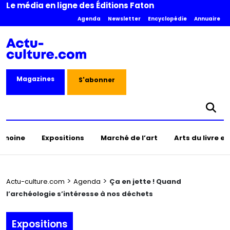
Le média en ligne des Éditions Faton
Agenda
Newsletter
Encyclopédie
Annuaire
Magazines
S'abonner
rimoine
Expositions
Marché de l’art
Arts du livre e
>
>
Actu-culture.com
Agenda
Ça en jette ! Quand
l’archéologie s’intéresse à nos déchets
Expositions