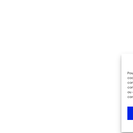
Pou
coo
con
com
ou 
car