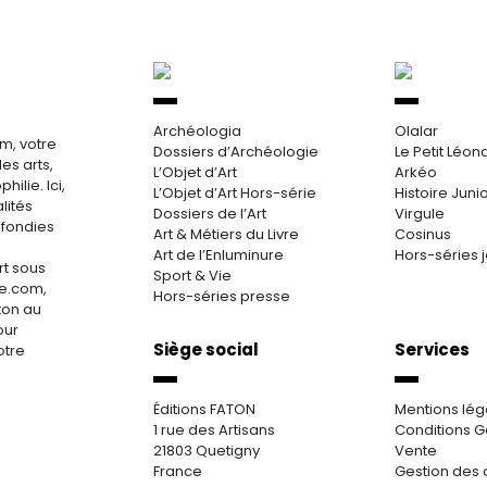
Archéologia
Olalar
m, votre
Dossiers d’Archéologie
Le Petit Léon
es arts,
L’Objet d’Art
Arkéo
hilie. Ici,
L’Objet d’Art Hors-série
Histoire Juni
lités
Dossiers de l’Art
Virgule
ofondies
Art & Métiers du Livre
Cosinus
Art de l’Enluminure
Hors-séries 
rt sous
Sport & Vie
re.com,
Hors-séries presse
aton au
our
Siège social
Services
otre
Éditions FATON
Mentions lég
1 rue des Artisans
Conditions G
21803 Quetigny
Vente
France
Gestion des 