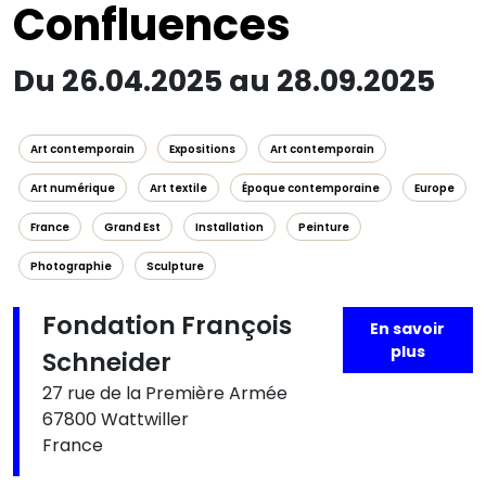
Confluences
Du 26.04.2025 au 28.09.2025
Art contemporain
Expositions
Art contemporain
Art numérique
Art textile
Époque contemporaine
Europe
France
Grand Est
Installation
Peinture
Photographie
Sculpture
Fondation François
En savoir
plus
Schneider
27 rue de la Première Armée
67800 Wattwiller
France