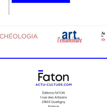
Éditions FATON
1 rue des Artisans
21803 Quetigny
France