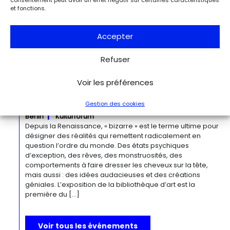
novatrice qui présente environ 35 peintures architecturales
et fonctions.
réalisées entre les années 1920 et 1960. Pionnière de l’art
moderne, O’Keeffe a célébré la beauté et la complexité
Accepter
des environnements bâtis qu’elle a habités à travers ces
œuvres remarquables. Tout au long de sa longue carrière,
l’artiste a puisé son inspiration dans […]
Refuser
Du 27.11.2026 au 04.04.2027
Voir les préférences
Bizarre ! L’histoire de l’art du mot le
Gestion des cookies
plus fou du monde
Berlin
Kulturforum
Depuis la Renaissance, « bizarre » est le terme ultime pour
désigner des réalités qui remettent radicalement en
question l’ordre du monde. Des états psychiques
d’exception, des rêves, des monstruosités, des
comportements à faire dresser les cheveux sur la tête,
mais aussi : des idées audacieuses et des créations
géniales. L’exposition de la bibliothèque d’art est la
première du […]
Voir tous les événements