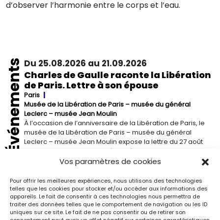
d’observer l’harmonie entre le corps et l’eau.
Événements
Du 25.08.2026 au 21.09.2026
Charles de Gaulle raconte la Libération
de Paris. Lettre à son épouse
Paris
Musée de la Libération de Paris – musée du général
Leclerc – musée Jean Moulin
À l’occasion de l’anniversaire de la Libération de Paris, le
musée de la Libération de Paris – musée du général
Leclerc – musée Jean Moulin expose la lettre du 27 août
1944 de Charles de Gaulle à son épouse Yvonne, lui narrant
les événements de la Libération de Paris.
Vos paramètres de cookies
Pour offrir les meilleures expériences, nous utilisons des technologies
Du 13.09.2026 au 03.01.2027
telles que les cookies pour stocker et/ou accéder aux informations des
Georgia O’Keeffe. Architecture
appareils. Le fait de consentir à ces technologies nous permettra de
traiter des données telles que le comportement de navigation ou les ID
Detroit
Detroit Institute of Arts
uniques sur ce site. Le fait de ne pas consentir ou de retirer son
« Georgia O’Keeffe. Architecture » est une exposition
consentement peut avoir un effet négatif sur certaines caractéristiques