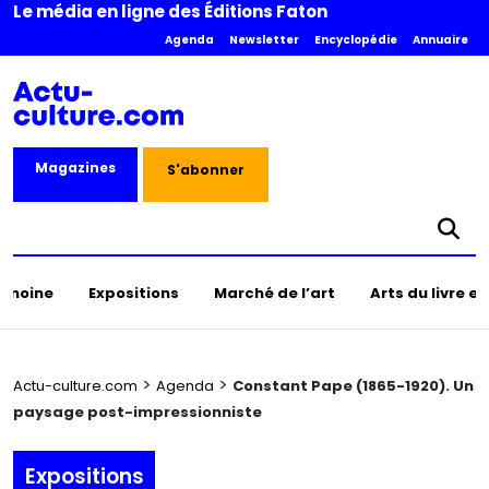
Le média en ligne des Éditions Faton
Agenda
Newsletter
Encyclopédie
Annuaire
Magazines
S'abonner
rimoine
Expositions
Marché de l’art
Arts du livre e
>
>
Actu-culture.com
Agenda
Constant Pape (1865-1920). Un
paysage post-impressionniste
Expositions