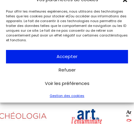
Événements
de Paris. Lettre à son épouse
Paris
Pour offrir les meilleures expériences, nous utilisons des technologies
Musée de la Libération de Paris – musée du général
telles que les cookies pour stocker et/ou accéder aux informations des
appareils. Le fait de consentir à ces technologies nous permettra de
Leclerc – musée Jean Moulin
traiter des données telles que le comportement de navigation ou les ID
À l’occasion de l’anniversaire de la Libération de Paris, le
uniques sur ce site. Le fait de ne pas consentir ou de retirer son
musée de la Libération de Paris – musée du général
consentement peut avoir un effet négatif sur certaines caractéristiques
Leclerc – musée Jean Moulin expose la lettre du 27 août
et fonctions.
1944 de Charles de Gaulle à son épouse Yvonne, lui narrant
les événements de la Libération de Paris.
Accepter
Voir tous les événements
Refuser
Voir les préférences
Gestion des cookies