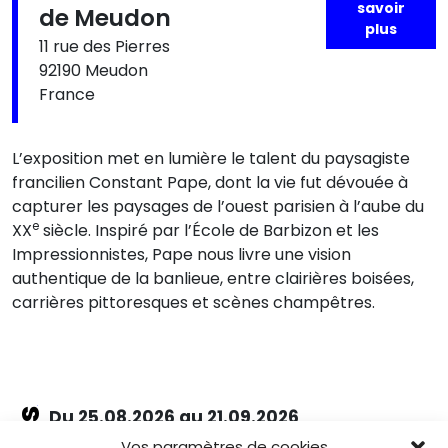
savoir
de Meudon
plus
11 rue des Pierres
92190 Meudon
France
L’exposition met en lumière le talent du paysagiste
francilien Constant Pape, dont la vie fut dévouée à
capturer les paysages de l’ouest parisien à l’aube du
e
XX
siècle. Inspiré par l’École de Barbizon et les
Impressionnistes, Pape nous livre une vision
authentique de la banlieue, entre clairières boisées,
carrières pittoresques et scènes champêtres.
Du 25.08.2026 au 21.09.2026
Charles de Gaulle raconte la Libération
Vos paramètres de cookies