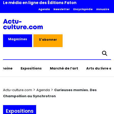
Le média en ligne des Éditions Faton
Agenda
Newsletter
Encyclopédie
Annuaire
Magazines
S'abonner
rimoine
Expositions
Marché de l’art
Arts du livre e
>
>
Actu-culture.com
Agenda
Curieuses momies. Des
Champollion au Synchrotron
Expositions