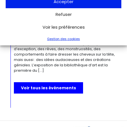
Accepter
Du 27.11.2026 au 04.04.2027
Refuser
Bizarre ! L’histoire de l’art du mot le
plus fou du monde
Voir les préférences
Berlin
Kulturforum
Depuis la Renaissance, « bizarre » est le terme ultime pour
désigner des réalités qui remettent radicalement en
Gestion des cookies
question l’ordre du monde. Des états psychiques
d’exception, des rêves, des monstruosités, des
comportements à faire dresser les cheveux sur la tête,
mais aussi : des idées audacieuses et des créations
géniales. L’exposition de la bibliothèque d’art est la
première du […]
Voir tous les événements