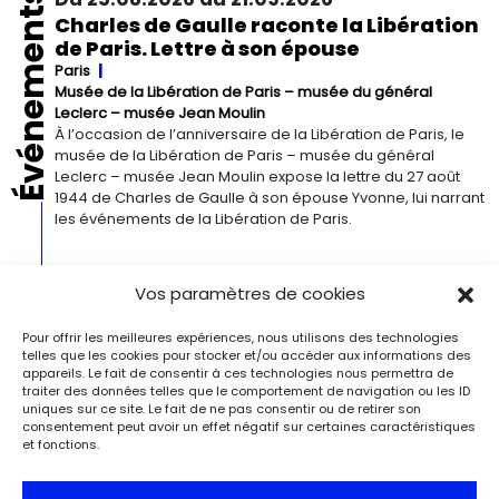
Événements
Charles de Gaulle raconte la Libération
de Paris. Lettre à son épouse
Paris
Musée de la Libération de Paris – musée du général
Leclerc – musée Jean Moulin
À l’occasion de l’anniversaire de la Libération de Paris, le
musée de la Libération de Paris – musée du général
Leclerc – musée Jean Moulin expose la lettre du 27 août
1944 de Charles de Gaulle à son épouse Yvonne, lui narrant
les événements de la Libération de Paris.
Du 13.09.2026 au 03.01.2027
Vos paramètres de cookies
Georgia O’Keeffe. Architecture
Detroit
Detroit Institute of Arts
Pour offrir les meilleures expériences, nous utilisons des technologies
« Georgia O’Keeffe. Architecture » est une exposition
telles que les cookies pour stocker et/ou accéder aux informations des
novatrice qui présente environ 35 peintures architecturales
appareils. Le fait de consentir à ces technologies nous permettra de
réalisées entre les années 1920 et 1960. Pionnière de l’art
traiter des données telles que le comportement de navigation ou les ID
uniques sur ce site. Le fait de ne pas consentir ou de retirer son
moderne, O’Keeffe a célébré la beauté et la complexité
consentement peut avoir un effet négatif sur certaines caractéristiques
des environnements bâtis qu’elle a habités à travers ces
et fonctions.
œuvres remarquables. Tout au long de sa longue carrière,
l’artiste a puisé son inspiration dans […]