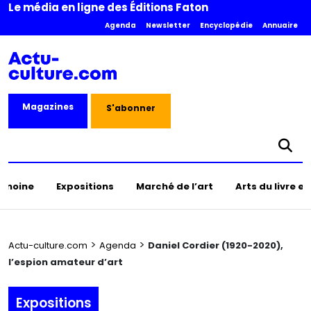
Le média en ligne des Éditions Faton
Agenda
Newsletter
Encyclopédie
Annuaire
Magazines
S'abonner
rimoine
Expositions
Marché de l’art
Arts du livre e
>
>
Actu-culture.com
Agenda
Daniel Cordier (1920-2020),
l’espion amateur d’art
Expositions