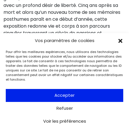
avec un profond désir de liberté. Cinq ans après sa
mort et alors qu’un nouveau tome de ses mémoires
posthumes paraît en ce début d’année, cette
exposition redonne vie et corps à son parcours
singulier traversant un siècle de passions et
d’engagements.
Vos paramètres de cookies
Pour offrir les meilleures expériences, nous utilisons des technologies
telles que les cookies pour stocker et/ou accéder aux informations des
appareils. Le fait de consentir à ces technologies nous permettra de
traiter des données telles que le comportement de navigation ou les ID
uniques sur ce site. Le fait de ne pas consentir ou de retirer son
Événements
Du 25.08.2026 au 21.09.2026
consentement peut avoir un effet négatif sur certaines caractéristiques
Charles de Gaulle raconte la Libération
et fonctions.
de Paris. Lettre à son épouse
Paris
Accepter
Musée de la Libération de Paris – musée du général
Leclerc – musée Jean Moulin
À l’occasion de l’anniversaire de la Libération de Paris, le
Refuser
musée de la Libération de Paris – musée du général
Leclerc – musée Jean Moulin expose la lettre du 27 août
Voir les préférences
1944 de Charles de Gaulle à son épouse Yvonne, lui narrant