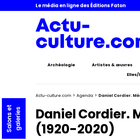
Le média en ligne des Éditions Faton
Archéologie
Artistes & œuvres
Elles/
>
>
Actu-culture.com
Agenda
Daniel Cordier. Mé
S
a
l
o
n
s
t
g
a
l
e
r
i
e
Daniel Cordier. 
e
s
(1920-2020)