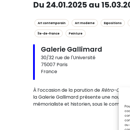
Du 24.01.2025 au 15.03.
Art contemporain
Art moderne
Expositions
Île-de-France
Peinture
Galerie Gallimard
30/32 rue de l'Université
75007 Paris
France
À l’occasion de la parution de
Rétro-Chao
la Galerie Gallimard présente une nouvelle
mémorialiste et historien, sous le commis
Pou
coo
con
com
ou 
car