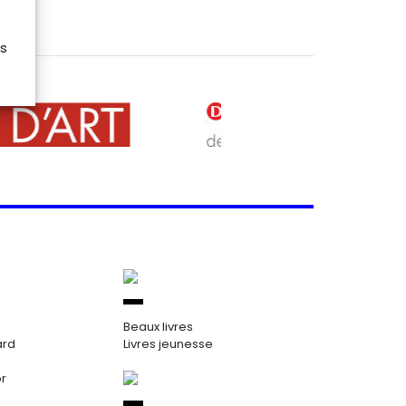
es
Beaux livres
ard
Livres jeunesse
or