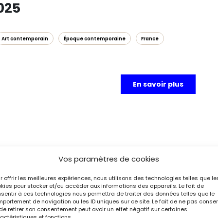
2025
Art contemporain
Époque contemporaine
France
En savoir plus
s
, dernier volume des mémoires de Daniel Cordier,
Vos paramètres de cookies
 exposition consacrée à la vie de ce grand
sariat de Bénédicte Vergez-Chaignon.
r offrir les meilleures expériences, nous utilisons des technologies telles que le
kies pour stocker et/ou accéder aux informations des appareils. Le fait de
sentir à ces technologies nous permettra de traiter des données telles que le
portement de navigation ou les ID uniques sur ce site. Le fait de ne pas consen
de retirer son consentement peut avoir un effet négatif sur certaines
actéristiques et fonctions.