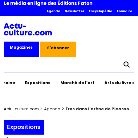
Le média en ligne des Éditions Faton
Agenda
Newsletter
Encyclopédie
Annuaire
Magazines
S'abonner
rimoine
Expositions
Marché de l’art
Arts du livre e
>
>
Actu-culture.com
Agenda
Éros dans l’arène de Picasso
Expositions