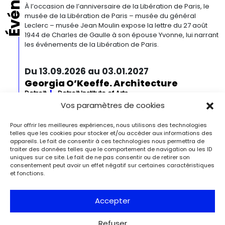
À l’occasion de l’anniversaire de la Libération de Paris, le
musée de la Libération de Paris – musée du général
Leclerc – musée Jean Moulin expose la lettre du 27 août
1944 de Charles de Gaulle à son épouse Yvonne, lui narrant
les événements de la Libération de Paris.
Du 13.09.2026 au 03.01.2027
Georgia O’Keeffe. Architecture
Detroit
Detroit Institute of Arts
« Georgia O’Keeffe. Architecture » est une exposition
Vos paramètres de cookies
novatrice qui présente environ 35 peintures architecturales
réalisées entre les années 1920 et 1960. Pionnière de l’art
Pour offrir les meilleures expériences, nous utilisons des technologies
moderne, O’Keeffe a célébré la beauté et la complexité
telles que les cookies pour stocker et/ou accéder aux informations des
des environnements bâtis qu’elle a habités à travers ces
appareils. Le fait de consentir à ces technologies nous permettra de
traiter des données telles que le comportement de navigation ou les ID
œuvres remarquables. Tout au long de sa longue carrière,
uniques sur ce site. Le fait de ne pas consentir ou de retirer son
l’artiste a puisé son inspiration dans […]
consentement peut avoir un effet négatif sur certaines caractéristiques
et fonctions.
Du 27.11.2026 au 04.04.2027
Bizarre ! L’histoire de l’art du mot le
Accepter
plus fou du monde
Berlin
Kulturforum
Refuser