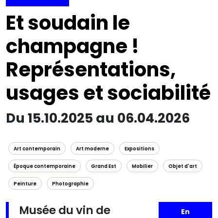
Et soudain le
champagne !
Représentations,
usages et sociabilité
Du 15.10.2025 au 06.04.2026
Art contemporain
Art moderne
Expositions
Époque contemporaine
Grand Est
Mobilier
Objet d'art
Peinture
Photographie
Musée du vin de
En