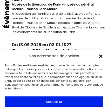
Événements
Musée de la Libération de Paris – musée du général
Leclerc – musée Jean Moulin
À l’occasion de l’anniversaire de la Libération de Paris, le
musée de la Libération de Paris – musée du général
Leclerc – musée Jean Moulin expose la lettre du 27 août
1944 de Charles de Gaulle à son épouse Yvonne, lui narrant
les événements de la Libération de Paris.
Du 13.09.2026 au 03.01.2027
Georgia O’Keeffe. Architecture
Detroit
Detroit Institute of Arts
Vos paramètres de cookies
« Georgia O’Keeffe. Architecture » est une exposition
novatrice qui présente environ 35 peintures architecturales
Pour offrir les meilleures expériences, nous utilisons des technologies
réalisées entre les années 1920 et 1960. Pionnière de l’art
telles que les cookies pour stocker et/ou accéder aux informations des
appareils. Le fait de consentir à ces technologies nous permettra de
moderne, O’Keeffe a célébré la beauté et la complexité
traiter des données telles que le comportement de navigation ou les ID
des environnements bâtis qu’elle a habités à travers ces
uniques sur ce site. Le fait de ne pas consentir ou de retirer son
œuvres remarquables. Tout au long de sa longue carrière,
consentement peut avoir un effet négatif sur certaines caractéristiques
l’artiste a puisé son inspiration dans […]
et fonctions.
Du 27.11.2026 au 04.04.2027
Accepter
Bizarre ! L’histoire de l’art du mot le