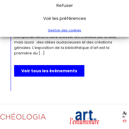
plus fou du monde
Refuser
Berlin
Kulturforum
Depuis la Renaissance, « bizarre » est le terme ultime pour
Voir les préférences
désigner des réalités qui remettent radicalement en
question l’ordre du monde. Des états psychiques
Gestion des cookies
d’exception, des rêves, des monstruosités, des
comportements à faire dresser les cheveux sur la tête,
mais aussi : des idées audacieuses et des créations
géniales. L’exposition de la bibliothèque d’art est la
première du […]
Voir tous les événements