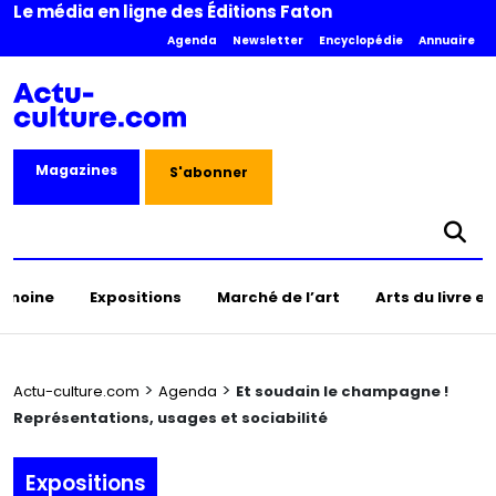
Le média en ligne des Éditions Faton
Agenda
Newsletter
Encyclopédie
Annuaire
Magazines
S'abonner
rimoine
Expositions
Marché de l’art
Arts du livre e
>
>
Actu-culture.com
Agenda
Et soudain le champagne !
Représentations, usages et sociabilité
Expositions