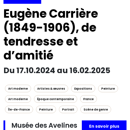
Eugène Carrière
(1849-1906), de
tendresse et
d’amitié
Du 17.10.2024 au 16.02.2025
Art moderne
Artistes & œuvres
Expositions
Peinture
Art moderne
Époque contemporaine
France
Île-de-France
Peinture
Portrait
Scène de genre
Musée des Avelines
En savoir plus