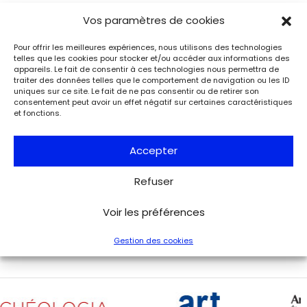
Vos paramètres de cookies
Événements
Du 25.08.2026 au 21.09.2026
Charles de Gaulle raconte la Libération
Pour offrir les meilleures expériences, nous utilisons des technologies
de Paris. Lettre à son épouse
telles que les cookies pour stocker et/ou accéder aux informations des
Paris
appareils. Le fait de consentir à ces technologies nous permettra de
Musée de la Libération de Paris – musée du général
traiter des données telles que le comportement de navigation ou les ID
Leclerc – musée Jean Moulin
uniques sur ce site. Le fait de ne pas consentir ou de retirer son
consentement peut avoir un effet négatif sur certaines caractéristiques
À l’occasion de l’anniversaire de la Libération de Paris, le
et fonctions.
musée de la Libération de Paris – musée du général
Leclerc – musée Jean Moulin expose la lettre du 27 août
1944 de Charles de Gaulle à son épouse Yvonne, lui narrant
Accepter
les événements de la Libération de Paris.
Refuser
Voir tous les événements
Voir les préférences
Gestion des cookies