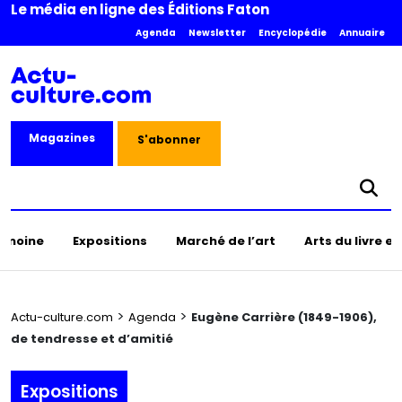
Le média en ligne des Éditions Faton
Agenda
Newsletter
Encyclopédie
Annuaire
Magazines
S'abonner
rimoine
Expositions
Marché de l’art
Arts du livre e
>
>
Actu-culture.com
Agenda
Eugène Carrière (1849-1906),
de tendresse et d’amitié
Expositions