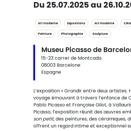
Du 25.07.2025 au 26.10.
Art moderne
Expositions
Art moderne
Cér
Peinture
Photographie
Sculpture
Museu Picasso de Barcel
15-23 carrer de Montcada
08003 Barcelone
Espagne
L’exposition « Grandir entre deux artiste
voyage émouvant à travers l’enfance de C
Pablo Picasso et Françoise Gilot, à Vallaur
Picasso, l’exposition réunit des œuvres em
son petit
, des peintures, des céramiques, d
offrent un regard intime et exceptionnel sur