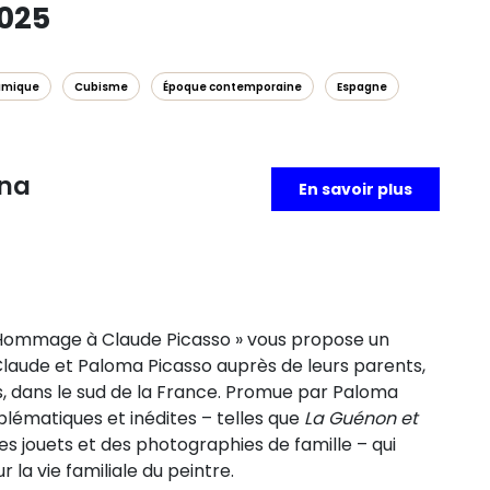
2025
amique
Cubisme
Époque contemporaine
Espagne
ona
En savoir plus
s. Hommage à Claude Picasso » vous propose un
laude et Paloma Picasso auprès de leurs parents,
is, dans le sud de la France. Promue par Paloma
blématiques et inédites – telles que
La Guénon et
es jouets et des photographies de famille – qui
 la vie familiale du peintre.