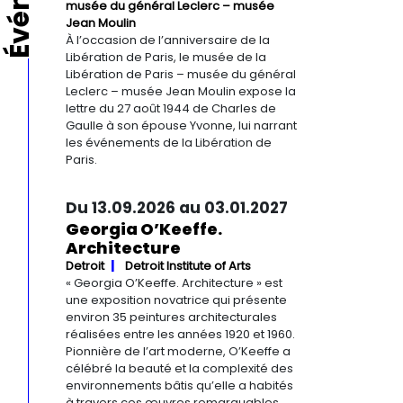
musée du général Leclerc – musée
Jean Moulin
À l’occasion de l’anniversaire de la
Libération de Paris, le musée de la
Libération de Paris – musée du général
Leclerc – musée Jean Moulin expose la
lettre du 27 août 1944 de Charles de
Gaulle à son épouse Yvonne, lui narrant
les événements de la Libération de
Paris.
Du 13.09.2026 au 03.01.2027
Georgia O’Keeffe.
Architecture
Detroit
Detroit Institute of Arts
« Georgia O’Keeffe. Architecture » est
une exposition novatrice qui présente
environ 35 peintures architecturales
réalisées entre les années 1920 et 1960.
Pionnière de l’art moderne, O’Keeffe a
célébré la beauté et la complexité des
environnements bâtis qu’elle a habités
à travers ces œuvres remarquables.