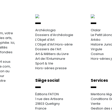
Archéologia
Olalar
m, votre
Dossiers d’Archéologie
Le Petit Léon
es arts,
L’Objet d’Art
Arkéo
hilie. Ici,
L’Objet d’Art Hors-série
Histoire Juni
lités
Dossiers de l’Art
Virgule
ofondies
Art & Métiers du Livre
Cosinus
Art de l’Enluminure
Hors-séries 
rt sous
Sport & Vie
re.com,
Hors-séries presse
aton au
our
Siège social
Services
otre
Éditions FATON
Mentions lég
1 rue des Artisans
Conditions G
21803 Quetigny
Vente
France
Gestion des 