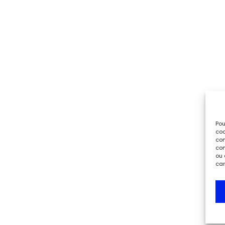
Pou
coo
con
com
ou 
car