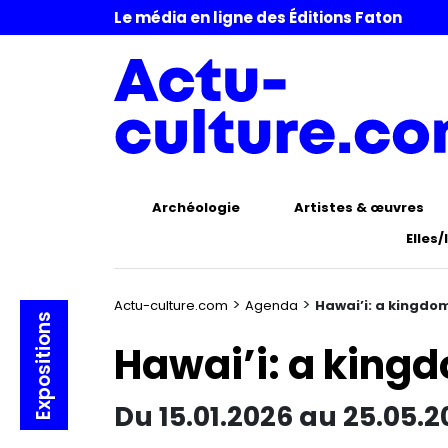
Le média en ligne des Éditions Faton
Archéologie
Artistes & œuvres
Elles/
>
>
Actu-culture.com
Agenda
Hawai’i: a kingdo
Expositions
Hawai’i: a king
Du 15.01.2026 au 25.05.