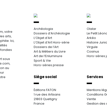
Archéologia
Olalar
m, votre
Dossiers d’Archéologie
Le Petit Léon
es arts,
L’Objet d’Art
Arkéo
hilie. Ici,
L’Objet d’Art Hors-série
Histoire Juni
lités
Dossiers de l’Art
Virgule
ofondies
Art & Métiers du Livre
Cosinus
Art de l’Enluminure
Hors-séries 
rt sous
Sport & Vie
re.com,
Hors-séries presse
aton au
our
Siège social
Services
otre
Éditions FATON
Mentions lég
1 rue des Artisans
Conditions G
21803 Quetigny
Vente
France
Gestion des 