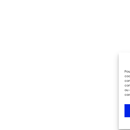
Pou
coo
con
com
ou 
car