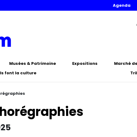
Agenda
Musées & Patrimoine
Expositions
Marché de 
Ils font la culture
Tr
horégraphies
 Chorégraphies
025