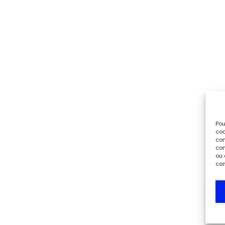
Pou
coo
con
com
ou 
car