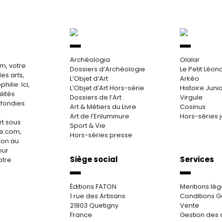
Archéologia
Olalar
m, votre
Dossiers d’Archéologie
Le Petit Léon
es arts,
L’Objet d’Art
Arkéo
hilie. Ici,
L’Objet d’Art Hors-série
Histoire Juni
lités
Dossiers de l’Art
Virgule
ofondies
Art & Métiers du Livre
Cosinus
Art de l’Enluminure
Hors-séries 
rt sous
Sport & Vie
re.com,
Hors-séries presse
aton au
our
Siège social
Services
otre
Éditions FATON
Mentions lég
1 rue des Artisans
Conditions G
21803 Quetigny
Vente
France
Gestion des 