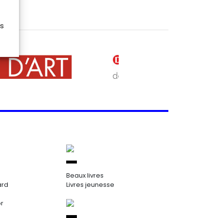
es
Beaux livres
ard
Livres jeunesse
or