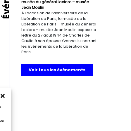
musée du général Leclerc – musée
Jean Moulin
À l’occasion de l’anniversaire de la
Libération de Paris, le musée de la
Libération de Paris – musée du général
Leclerc – musée Jean Moulin expose la
lettre du 27 août 1944 de Charles de
Gaulle à son épouse Yvonne, lui narrant
les événements de la Libération de
Paris.
Voir tous les événements
s
tir