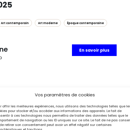
2025
Art contemporain
Art moderne
Époque contemporaine
ine
En savoir plus
éro
er et les communautés de pêcheurs ont été perçues
Vos paramètres de cookies
le au début du XXIᵉ siècle, à travers près de
e et dont certaines sont présentées au public pour
r offrir les meilleures expériences, nous utilisons des technologies telles que le
kies pour stocker et/ou accéder aux informations des appareils. Le fait de
sentir à ces technologies nous permettra de traiter des données telles que le
portement de navigation ou les ID uniques sur ce site. Le fait de ne pas consen
de retirer son consentement peut avoir un effet négatif sur certaines
actéristiques et fonctions.