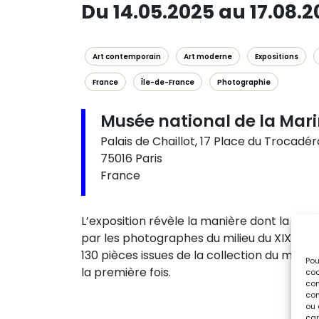
Du 14.05.2025 au 17.08.
Art contemporain
Art moderne
Expositions
France
Île-de-France
Photographie
Musée national de la Mar
Palais de Chaillot, 17 Place du Trocad
75016 Paris
France
L’exposition révèle la manière dont la m
par les photographes du milieu du XIXᵉ sièc
130 pièces issues de la collection du musé
Pou
la première fois.
coo
con
com
ou 
car