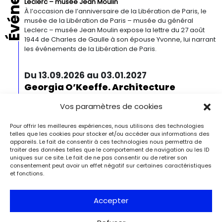
Leclerc – musée Jean Moulin
À l’occasion de l’anniversaire de la Libération de Paris, le
musée de la Libération de Paris – musée du général
Leclerc – musée Jean Moulin expose la lettre du 27 août
1944 de Charles de Gaulle à son épouse Yvonne, lui narrant
les événements de la Libération de Paris.
Du 13.09.2026 au 03.01.2027
Georgia O’Keeffe. Architecture
Detroit
Detroit Institute of Arts
Vos paramètres de cookies
« Georgia O’Keeffe. Architecture » est une exposition
novatrice qui présente environ 35 peintures architecturales
réalisées entre les années 1920 et 1960. Pionnière de l’art
Pour offrir les meilleures expériences, nous utilisons des technologies
telles que les cookies pour stocker et/ou accéder aux informations des
moderne, O’Keeffe a célébré la beauté et la complexité
appareils. Le fait de consentir à ces technologies nous permettra de
des environnements bâtis qu’elle a habités à travers ces
traiter des données telles que le comportement de navigation ou les ID
œuvres remarquables. Tout au long de sa longue carrière,
uniques sur ce site. Le fait de ne pas consentir ou de retirer son
l’artiste a puisé son inspiration dans […]
consentement peut avoir un effet négatif sur certaines caractéristiques
et fonctions.
Du 27.11.2026 au 04.04.2027
Bizarre ! L’histoire de l’art du mot le
Accepter
plus fou du monde
Berlin
Kulturforum