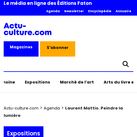
Le média en ligne des Éditions Faton
Agenda
Newsletter
Encyclopédie
Annuaire
Magazines
S'abonner
rimoine
Expositions
Marché de l’art
Arts du livre e
>
>
Actu-culture.com
Agenda
Laurent Mattio. Peindre la
lumière
Expositions