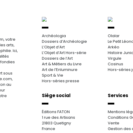
Archéologia
Olalar
m, votre
Dossiers d’Archéologie
Le Petit Léon
es arts,
L’Objet d’Art
Arkéo
hilie. Ici,
L’Objet d’Art Hors-série
Histoire Juni
lités
Dossiers de l’Art
Virgule
ofondies
Art & Métiers du Livre
Cosinus
Art de l’Enluminure
Hors-séries 
rt sous
Sport & Vie
re.com,
Hors-séries presse
aton au
our
Siège social
Services
otre
Éditions FATON
Mentions lég
1 rue des Artisans
Conditions G
21803 Quetigny
Vente
France
Gestion des 