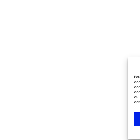
Pou
coo
con
com
ou 
car