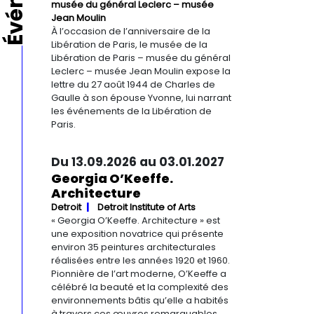
musée du général Leclerc – musée
Jean Moulin
À l’occasion de l’anniversaire de la
Libération de Paris, le musée de la
Libération de Paris – musée du général
Leclerc – musée Jean Moulin expose la
lettre du 27 août 1944 de Charles de
Gaulle à son épouse Yvonne, lui narrant
les événements de la Libération de
Paris.
Du 13.09.2026 au 03.01.2027
Georgia O’Keeffe.
Architecture
Detroit
Detroit Institute of Arts
« Georgia O’Keeffe. Architecture » est
une exposition novatrice qui présente
environ 35 peintures architecturales
réalisées entre les années 1920 et 1960.
Pionnière de l’art moderne, O’Keeffe a
célébré la beauté et la complexité des
environnements bâtis qu’elle a habités
à travers ces œuvres remarquables.