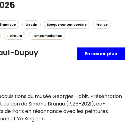
2025
éramique
Dessin
Époque contemporaine
France
Peinture
Temps modernes
Paul-Dupuy
En savoir plus
’acquisitions du musée Georges-Labit. Présentation
 du don de Simone Brunau (1926-2021), co-
rts de Paris en résonnance avec les peintures
uan et Ye Xingqian.