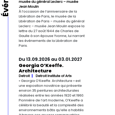
musée du général Leclerc – musée
Jean Moulin
À l’occasion de l’anniversaire de la
Libération de Paris, le musée de la
Libération de Paris – musée du général
Leclerc – musée Jean Moulin expose la
lettre du 27 août 1944 de Charles de
Gaulle à son épouse Yvonne, lui narrant
les événements de la Libération de
Paris.
Du 13.09.2026 au 03.01.2027
Georgia O’Keeffe.
Architecture
Detroit
Detroit Institute of Arts
« Georgia O’Keeffe. Architecture » est
une exposition novatrice qui présente
environ 35 peintures architecturales
réalisées entre les années 1920 et 1960.
Pionnière de l’art moderne, O’Keeffe a
célébré la beauté et la complexité des
environnements bâtis qu’elle a habités
à travers ces œuvres remarquables.