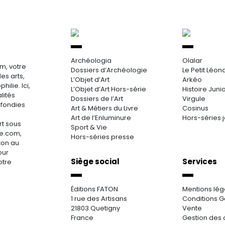
Archéologia
Olalar
m, votre
Dossiers d’Archéologie
Le Petit Léon
es arts,
L’Objet d’Art
Arkéo
hilie. Ici,
L’Objet d’Art Hors-série
Histoire Juni
lités
Dossiers de l’Art
Virgule
ofondies
Art & Métiers du Livre
Cosinus
Art de l’Enluminure
Hors-séries 
rt sous
Sport & Vie
re.com,
Hors-séries presse
aton au
our
Siège social
Services
otre
Éditions FATON
Mentions lég
1 rue des Artisans
Conditions G
21803 Quetigny
Vente
France
Gestion des 