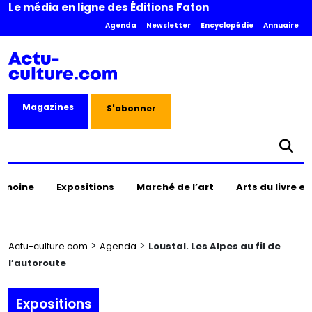
Le média en ligne des Éditions Faton
Agenda
Newsletter
Encyclopédie
Annuaire
Magazines
S'abonner
rimoine
Expositions
Marché de l’art
Arts du livre e
>
>
Actu-culture.com
Agenda
Loustal. Les Alpes au fil de
l’autoroute
Expositions