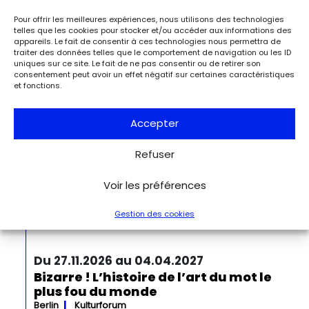
À l’occasion de l’anniversaire de la Libération de Paris, le
Pour offrir les meilleures expériences, nous utilisons des technologies
musée de la Libération de Paris – musée du général
telles que les cookies pour stocker et/ou accéder aux informations des
Leclerc – musée Jean Moulin expose la lettre du 27 août
appareils. Le fait de consentir à ces technologies nous permettra de
1944 de Charles de Gaulle à son épouse Yvonne, lui narrant
traiter des données telles que le comportement de navigation ou les ID
uniques sur ce site. Le fait de ne pas consentir ou de retirer son
les événements de la Libération de Paris.
consentement peut avoir un effet négatif sur certaines caractéristiques
et fonctions.
Du 13.09.2026 au 03.01.2027
Georgia O’Keeffe. Architecture
Accepter
Detroit
Detroit Institute of Arts
« Georgia O’Keeffe. Architecture » est une exposition
Refuser
novatrice qui présente environ 35 peintures architecturales
réalisées entre les années 1920 et 1960. Pionnière de l’art
moderne, O’Keeffe a célébré la beauté et la complexité
Voir les préférences
des environnements bâtis qu’elle a habités à travers ces
œuvres remarquables. Tout au long de sa longue carrière,
Gestion des cookies
l’artiste a puisé son inspiration dans […]
Du 27.11.2026 au 04.04.2027
Bizarre ! L’histoire de l’art du mot le
plus fou du monde
Berlin
Kulturforum