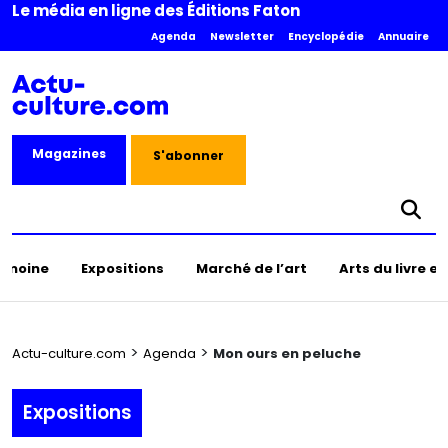
Le média en ligne des Éditions Faton
Agenda
Newsletter
Encyclopédie
Annuaire
Magazines
S'abonner
rimoine
Expositions
Marché de l’art
Arts du livre e
>
>
Actu-culture.com
Agenda
Mon ours en peluche
Expositions