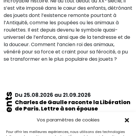
incroyable histoire. Né au tout début du XX
siècle, il
s’est vite imposé dans le cœur des enfants, détrônant
des jouets dont l’existence remonte pourtant à
l’Antiquité, comme les poupées ou les animaux à
roulettes. Il est depuis devenu le symbole quasi-
universel de l’enfance, ainsi que de la tendresse et de
la douceur. Comment l’ancien roi des animaux,
vénéré pour sa force et craint pour sa férocité, a pu
se transformer en le plus populaire des jouets ?
Événements
Du 25.08.2026 au 21.09.2026
Charles de Gaulle raconte la Libération
de Paris. Lettre à son épouse
Paris
Vos paramètres de cookies
Musée de la Libération de Paris – musée du général
Leclerc – musée Jean Moulin
À l’occasion de l’anniversaire de la Libération de Paris, le
Pour offrir les meilleures expériences, nous utilisons des technologies