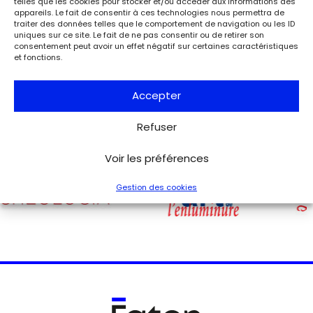
telles que les cookies pour stocker et/ou accéder aux informations des
musée de la Libération de Paris – musée du général
appareils. Le fait de consentir à ces technologies nous permettra de
Leclerc – musée Jean Moulin expose la lettre du 27 août
traiter des données telles que le comportement de navigation ou les ID
1944 de Charles de Gaulle à son épouse Yvonne, lui narrant
uniques sur ce site. Le fait de ne pas consentir ou de retirer son
les événements de la Libération de Paris.
consentement peut avoir un effet négatif sur certaines caractéristiques
et fonctions.
Voir tous les événements
Accepter
Refuser
Voir les préférences
Gestion des cookies