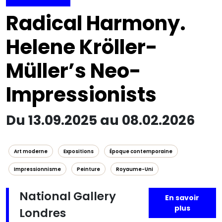
Radical Harmony.
Helene Kröller-
Müller’s Neo-
Impressionists
Du 13.09.2025 au 08.02.2026
Art moderne
Expositions
Époque contemporaine
Impressionnisme
Peinture
Royaume-Uni
National Gallery
En savoir
plus
Londres