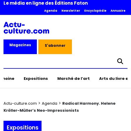
Le média en ligne des Éditions Faton
Agenda
Newsletter
Encyclopédie
Annuaire
Magazines
S'abonner
rimoine
Expositions
Marché de l’art
Arts du livre e
>
>
Actu-culture.com
Agenda
Radical Harmony. Helene
Kröller-Müller’s Neo-Impressionists
Expositions