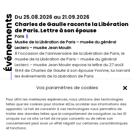
Événements
Du 25.08.2026 au 21.09.2026
Charles de Gaulle raconte la Libération
de Paris. Lettre à son épouse
Paris
Musée de la Libération de Paris – musée du général
Leclerc – musée Jean Moulin
À l’occasion de l’anniversaire de la Libération de Paris, le
musée de la Libération de Paris – musée du général
Leclerc – musée Jean Moulin expose la lettre du 27 août
1944 de Charles de Gaulle à son épouse Yvonne, lui narrant
les événements de la Libération de Paris.
Vos paramètres de cookies
Du 13.09.2026 au 03.01.2027
Georgia O’Keeffe. Architecture
Pour offrir les meilleures expériences, nous utilisons des technologies
telles que les cookies pour stocker et/ou accéder aux informations des
Detroit
Detroit Institute of Arts
appareils. Le fait de consentir à ces technologies nous permettra de
« Georgia O’Keeffe. Architecture » est une exposition
traiter des données telles que le comportement de navigation ou les ID
novatrice qui présente environ 35 peintures architecturales
uniques sur ce site. Le fait de ne pas consentir ou de retirer son
réalisées entre les années 1920 et 1960. Pionnière de l’art
consentement peut avoir un effet négatif sur certaines caractéristiques
moderne, O’Keeffe a célébré la beauté et la complexité
et fonctions.
des environnements bâtis qu’elle a habités à travers ces