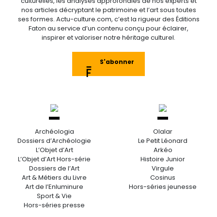
culturelles, les analyses approfondies de nos experts et
nos articles décryptant le patrimoine et l’art sous toutes
ses formes. Actu-culture.com, c’est la rigueur des Éditions
Faton au service d’un contenu conçu pour éclairer,
inspirer et valoriser notre héritage culturel.
S'abonner
Archéologia
Olalar
Dossiers d’Archéologie
Le Petit Léonard
L’Objet d’Art
Arkéo
L’Objet d’Art Hors-série
Histoire Junior
Dossiers de l’Art
Virgule
Art & Métiers du Livre
Cosinus
Art de l’Enluminure
Hors-séries jeunesse
Sport & Vie
Hors-séries presse