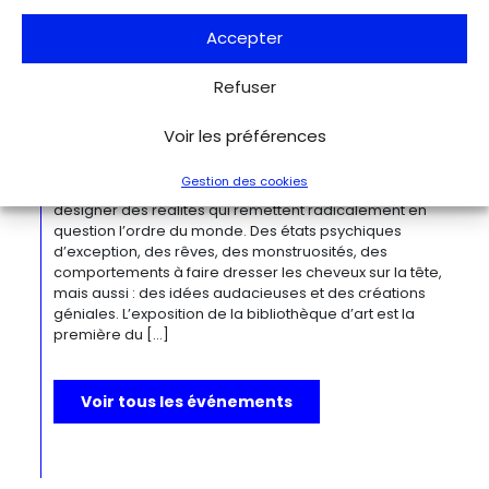
œuvres remarquables. Tout au long de sa longue carrière,
Accepter
l’artiste a puisé son inspiration dans […]
Refuser
Du 27.11.2026 au 04.04.2027
Bizarre ! L’histoire de l’art du mot le
Voir les préférences
plus fou du monde
Berlin
Kulturforum
Gestion des cookies
Depuis la Renaissance, « bizarre » est le terme ultime pour
désigner des réalités qui remettent radicalement en
question l’ordre du monde. Des états psychiques
d’exception, des rêves, des monstruosités, des
comportements à faire dresser les cheveux sur la tête,
mais aussi : des idées audacieuses et des créations
géniales. L’exposition de la bibliothèque d’art est la
première du […]
Voir tous les événements