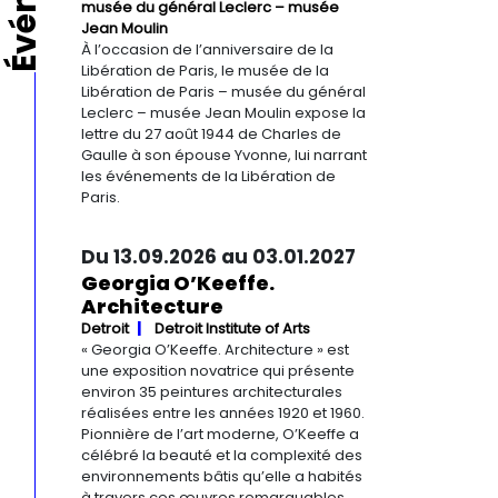
musée du général Leclerc – musée
Jean Moulin
À l’occasion de l’anniversaire de la
Libération de Paris, le musée de la
Libération de Paris – musée du général
Leclerc – musée Jean Moulin expose la
lettre du 27 août 1944 de Charles de
Gaulle à son épouse Yvonne, lui narrant
les événements de la Libération de
Paris.
Du 13.09.2026 au 03.01.2027
Georgia O’Keeffe.
Architecture
Detroit
Detroit Institute of Arts
« Georgia O’Keeffe. Architecture » est
une exposition novatrice qui présente
environ 35 peintures architecturales
réalisées entre les années 1920 et 1960.
Pionnière de l’art moderne, O’Keeffe a
célébré la beauté et la complexité des
environnements bâtis qu’elle a habités
à travers ces œuvres remarquables.