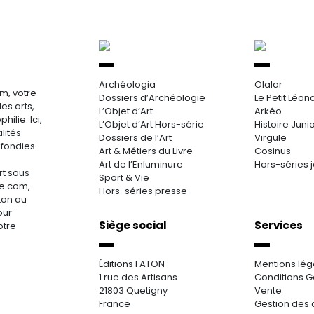
Archéologia
Olalar
m, votre
Dossiers d’Archéologie
Le Petit Léon
es arts,
L’Objet d’Art
Arkéo
hilie. Ici,
L’Objet d’Art Hors-série
Histoire Juni
lités
Dossiers de l’Art
Virgule
ofondies
Art & Métiers du Livre
Cosinus
Art de l’Enluminure
Hors-séries 
rt sous
Sport & Vie
re.com,
Hors-séries presse
aton au
our
Siège social
Services
otre
Éditions FATON
Mentions lég
1 rue des Artisans
Conditions G
21803 Quetigny
Vente
France
Gestion des 