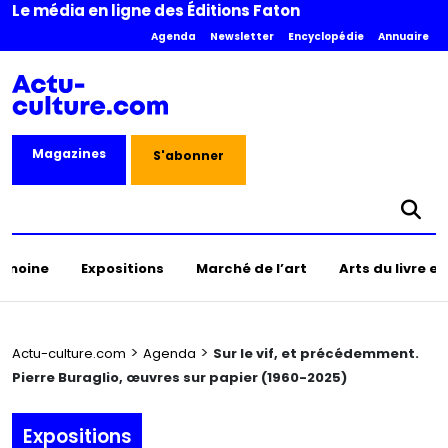
Le média en ligne des Éditions Faton
Agenda
Newsletter
Encyclopédie
Annuaire
Magazines
S'abonner
rimoine
Expositions
Marché de l’art
Arts du livre e
>
>
Actu-culture.com
Agenda
Sur le vif, et précédemment.
Pierre Buraglio, œuvres sur papier (1960-2025)
Expositions