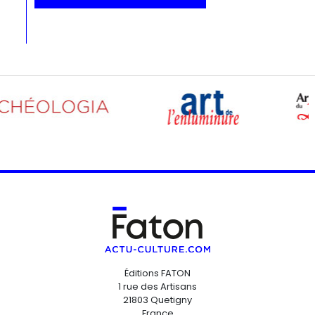
Éditions FATON
1 rue des Artisans
21803 Quetigny
France