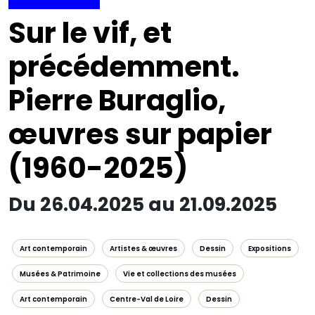
Sur le vif, et
précédemment.
Pierre Buraglio,
œuvres sur papier
(1960-2025)
Du 26.04.2025 au 21.09.2025
Art contemporain
Artistes & œuvres
Dessin
Expositions
Musées & Patrimoine
Vie et collections des musées
Art contemporain
Centre-Val de Loire
Dessin