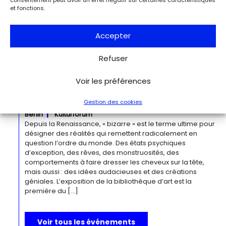
novatrice qui présente environ 35 peintures architecturales
et fonctions.
réalisées entre les années 1920 et 1960. Pionnière de l’art
moderne, O’Keeffe a célébré la beauté et la complexité
Accepter
des environnements bâtis qu’elle a habités à travers ces
œuvres remarquables. Tout au long de sa longue carrière,
l’artiste a puisé son inspiration dans […]
Refuser
Du 27.11.2026 au 04.04.2027
Voir les préférences
Bizarre ! L’histoire de l’art du mot le
Gestion des cookies
plus fou du monde
Berlin
Kulturforum
Depuis la Renaissance, « bizarre » est le terme ultime pour
désigner des réalités qui remettent radicalement en
question l’ordre du monde. Des états psychiques
d’exception, des rêves, des monstruosités, des
comportements à faire dresser les cheveux sur la tête,
mais aussi : des idées audacieuses et des créations
géniales. L’exposition de la bibliothèque d’art est la
première du […]
Voir tous les événements