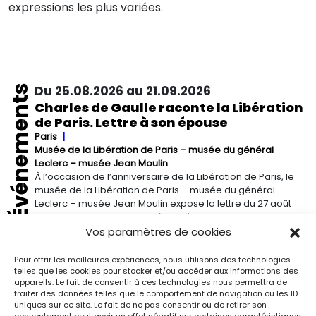
expressions les plus variées.
Événements
Du 25.08.2026 au 21.09.2026
Charles de Gaulle raconte la Libération
de Paris. Lettre à son épouse
Paris
Musée de la Libération de Paris – musée du général
Leclerc – musée Jean Moulin
À l’occasion de l’anniversaire de la Libération de Paris, le
musée de la Libération de Paris – musée du général
Leclerc – musée Jean Moulin expose la lettre du 27 août
1944 de Charles de Gaulle à son épouse Yvonne, lui narrant
les événements de la Libération de Paris.
Vos paramètres de cookies
Pour offrir les meilleures expériences, nous utilisons des technologies
Du 13.09.2026 au 03.01.2027
telles que les cookies pour stocker et/ou accéder aux informations des
Georgia O’Keeffe. Architecture
appareils. Le fait de consentir à ces technologies nous permettra de
traiter des données telles que le comportement de navigation ou les ID
Detroit
Detroit Institute of Arts
uniques sur ce site. Le fait de ne pas consentir ou de retirer son
« Georgia O’Keeffe. Architecture » est une exposition
consentement peut avoir un effet négatif sur certaines caractéristiques