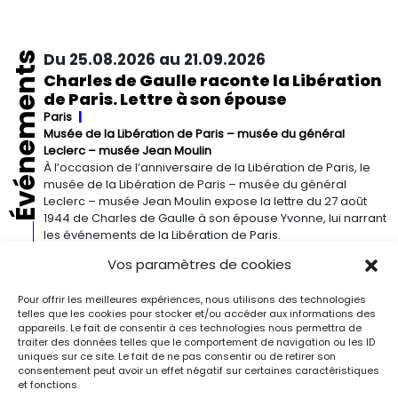
Événements
Du 25.08.2026 au 21.09.2026
Charles de Gaulle raconte la Libération
de Paris. Lettre à son épouse
Paris
Musée de la Libération de Paris – musée du général
Leclerc – musée Jean Moulin
À l’occasion de l’anniversaire de la Libération de Paris, le
musée de la Libération de Paris – musée du général
Leclerc – musée Jean Moulin expose la lettre du 27 août
1944 de Charles de Gaulle à son épouse Yvonne, lui narrant
les événements de la Libération de Paris.
Vos paramètres de cookies
Du 13.09.2026 au 03.01.2027
Pour offrir les meilleures expériences, nous utilisons des technologies
Georgia O’Keeffe. Architecture
telles que les cookies pour stocker et/ou accéder aux informations des
Detroit
Detroit Institute of Arts
appareils. Le fait de consentir à ces technologies nous permettra de
« Georgia O’Keeffe. Architecture » est une exposition
traiter des données telles que le comportement de navigation ou les ID
novatrice qui présente environ 35 peintures architecturales
uniques sur ce site. Le fait de ne pas consentir ou de retirer son
consentement peut avoir un effet négatif sur certaines caractéristiques
réalisées entre les années 1920 et 1960. Pionnière de l’art
et fonctions.
moderne, O’Keeffe a célébré la beauté et la complexité