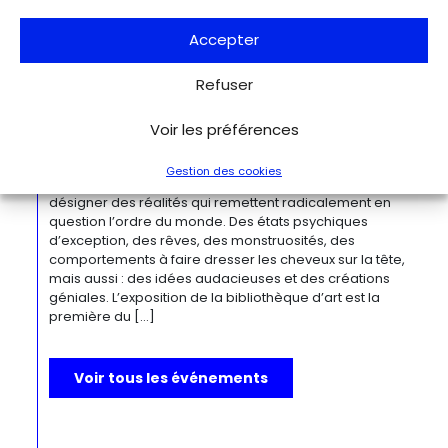
des environnements bâtis qu’elle a habités à travers ces
œuvres remarquables. Tout au long de sa longue carrière,
Accepter
l’artiste a puisé son inspiration dans […]
Refuser
Du 27.11.2026 au 04.04.2027
Bizarre ! L’histoire de l’art du mot le
Voir les préférences
plus fou du monde
Berlin
Kulturforum
Gestion des cookies
Depuis la Renaissance, « bizarre » est le terme ultime pour
désigner des réalités qui remettent radicalement en
question l’ordre du monde. Des états psychiques
d’exception, des rêves, des monstruosités, des
comportements à faire dresser les cheveux sur la tête,
mais aussi : des idées audacieuses et des créations
géniales. L’exposition de la bibliothèque d’art est la
première du […]
Voir tous les événements