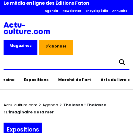
Le média en ligne des Éditions Faton
Agenda
Newsletter
Encyclopédie
Annuaire
Magazines
S'abonner
rimoine
Expositions
Marché de l’art
Arts du livre e
>
>
Actu-culture.com
Agenda
Thalassa ! Thalassa
! L’imaginaire de la mer
Expositions