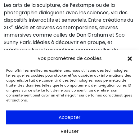
Les arts de la sculpture, de l’estampe ou de la
photographie dialoguent avec les sciences, via des
dispositifs interactifs et sensoriels. Entre créations du
e
XIX
siècle et œuvres contemporaines, œuvres
immersives comme celles de Dan Graham et Soo
Sunny Park, idéales à découvrir en groupe, et
créations plus introspectives comme celles de
Patrick Neu et Agathe May, l’exposition propose une
Vos paramètres de cookies
exploration originale qui renouvelle notre perception
Pour offrir les meilleures expériences, nous utilisons des technologies
de la transparence et de la lumière.
telles que les cookies pour stocker et/ou accéder aux informations des
appareils. Le fait de consentir à ces technologies nous permettra de
traiter des données telles que le comportement de navigation ou les ID
uniques sur ce site. Le fait de ne pas consentir ou de retirer son
consentement peut avoir un effet négatif sur certaines caractéristiques
et fonctions.
Événements
Du 25.08.2026 au 21.09.2026
Charles de Gaulle raconte la Libération
Accepter
de Paris. Lettre à son épouse
Paris
Refuser
Musée de la Libération de Paris – musée du général