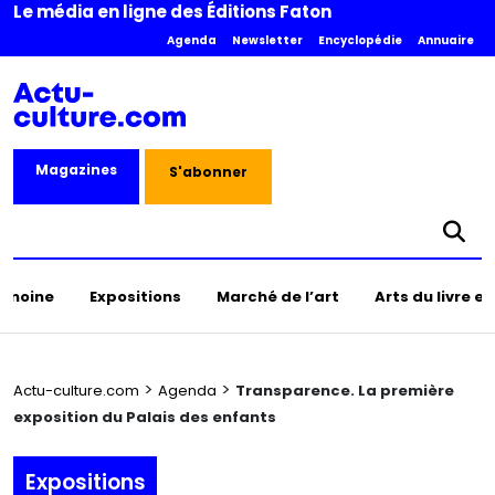
Le média en ligne des Éditions Faton
Agenda
Newsletter
Encyclopédie
Annuaire
Magazines
S'abonner
rimoine
Expositions
Marché de l’art
Arts du livre e
>
>
Actu-culture.com
Agenda
Transparence. La première
exposition du Palais des enfants
Expositions