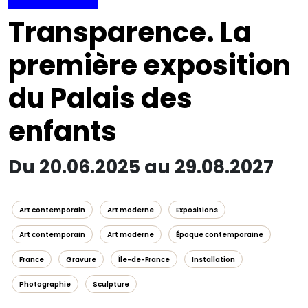
Transparence. La
première exposition
du Palais des
enfants
Du 20.06.2025 au 29.08.2027
Art contemporain
Art moderne
Expositions
Art contemporain
Art moderne
Époque contemporaine
France
Gravure
Île-de-France
Installation
Photographie
Sculpture