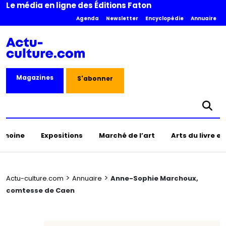
Le média en ligne des Éditions Faton
Agenda
Newsletter
Encyclopédie
Annuaire
Magazines
S'abonner
rimoine
Expositions
Marché de l’art
Arts du livre e
>
>
Actu-culture.com
Annuaire
Anne-Sophie Marchoux,
comtesse de Caen