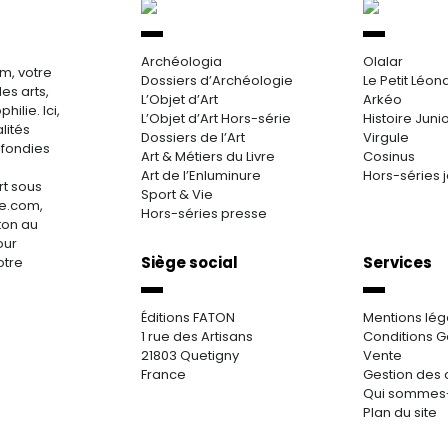
Archéologia
Olalar
m, votre
Dossiers d’Archéologie
Le Petit Léon
es arts,
L’Objet d’Art
Arkéo
hilie. Ici,
L’Objet d’Art Hors-série
Histoire Juni
lités
Dossiers de l’Art
Virgule
ofondies
Art & Métiers du Livre
Cosinus
Art de l’Enluminure
Hors-séries 
rt sous
Sport & Vie
re.com,
Hors-séries presse
aton au
our
Siège social
Services
otre
Éditions FATON
Mentions lég
1 rue des Artisans
Conditions G
21803 Quetigny
Vente
France
Gestion des 
Qui sommes
Plan du site