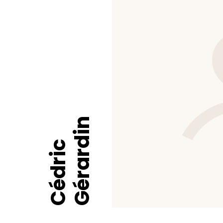
Gérardin
Cédric