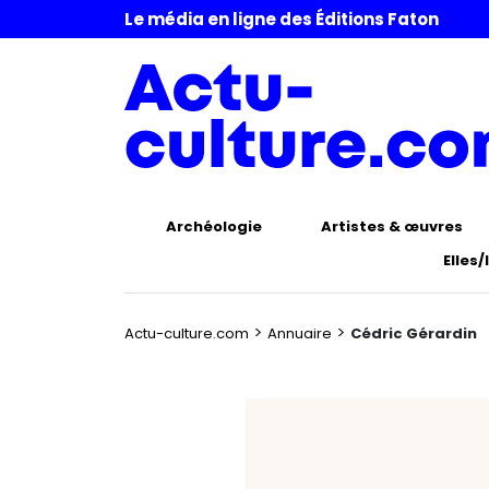
Le média en ligne des Éditions Faton
Archéologie
Artistes & œuvres
Elles/
>
>
Actu-culture.com
Annuaire
Cédric Gérardin