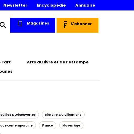
Newsletter
Encyclopédie
Annuaire
Magazines
S'abonner
l’art
Arts du livre et de l’estampe
ibunes
Fouilles & Découvertes
Histoire & Civilisations
oque contemporaine
France
Moyen Âge