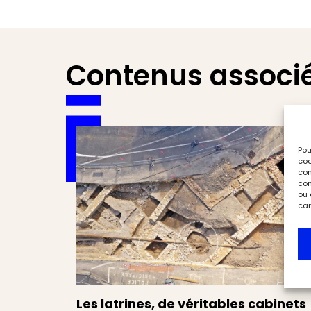
Contenus associ
Pou
coo
con
com
ou 
car
Les latrines, de véritables cabinets