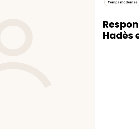
Temps modernes
Respon
Hadès e