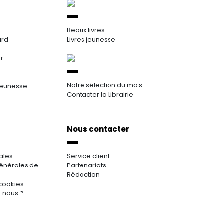
Beaux livres
ard
Livres jeunesse
or
Notre sélection du mois
jeunesse
Contacter la Librairie
Nous contacter
ales
Service client
énérales de
Partenariats
Rédaction
cookies
-nous ?