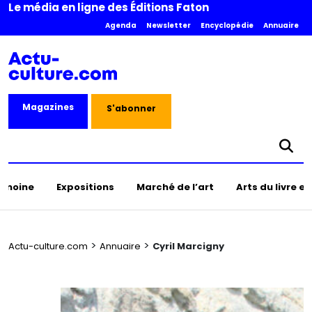
Le média en ligne des Éditions Faton
Agenda
Newsletter
Encyclopédie
Annuaire
Magazines
S'abonner
rimoine
Expositions
Marché de l’art
Arts du livre e
>
>
Actu-culture.com
Annuaire
Cyril Marcigny