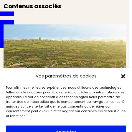
Contenus associés
Vos paramètres de cookies
Pour offrir les meilleures expériences, nous utilisons des technologies
telles que les cookies pour stocker et/ou accéder aux informations des
appareils. Le fait de consentir à ces technologies nous permettra de
traiter des données telles que le comportement de navigation ou les ID
uniques sur ce site. Le fait de ne pas consentir ou de retirer son
L’Âge du bronze, premier âge d’or de l’Europe
consentement peut avoir un effet négatif sur certaines caractéristiques
(5/5). Occuper l’espace et structurer la société
et fonctions.
Archéologie
Archéologia
Accepter