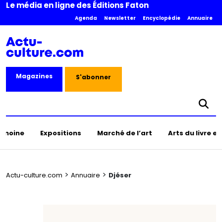
Le média en ligne des Éditions Faton
Agenda
Newsletter
Encyclopédie
Annuaire
Magazines
S'abonner
rimoine
Expositions
Marché de l’art
Arts du livre e
>
>
Actu-culture.com
Annuaire
Djéser