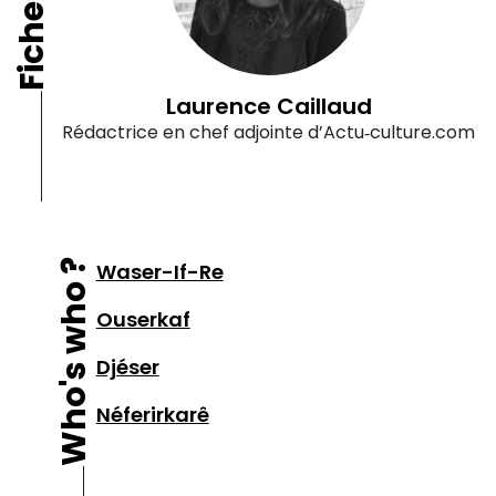
Laurence Caillaud
Rédactrice en chef adjointe d’Actu‑culture.com
Who's who ?
Waser-If-Re
Ouserkaf
Djéser
Néferirkarê