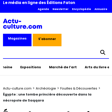
Le média en ligne des Éditions Faton
Agenda
Newsletter
Encyclopédie
Annuaire
Magazines
S'abonner
rimoine
Expositions
Marché de l’art
Arts du livre e
>
>
>
Actu-culture.com
Archéologie
Fouilles & Découvertes
Égypte : une tombe princière découverte dans la
nécropole de Saqqara