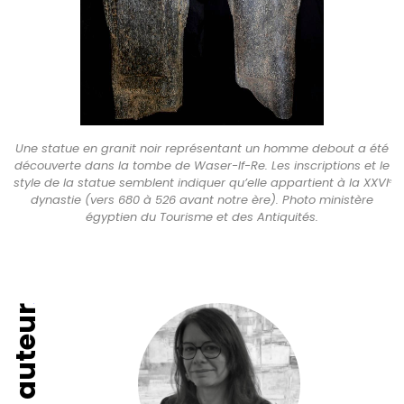
Une statue en granit noir représentant un homme debout a été
découverte dans la tombe de Waser-If-Re. Les inscriptions et le
style de la statue semblent indiquer qu’elle appartient à la XXVIᵉ
dynastie (vers 680 à 526 avant notre ère). Photo ministère
égyptien du Tourisme et des Antiquités.
Fiche auteur