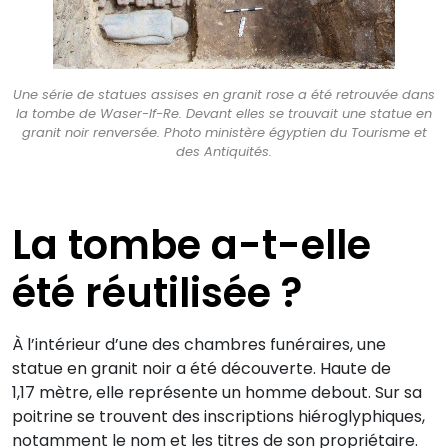
Une série de statues assises en granit rose a été retrouvée dans
la tombe de Waser-If-Re. Devant elles se trouvait une statue en
granit noir renversée. Photo ministère égyptien du Tourisme et
des Antiquités.
La tombe a-t-elle
été réutilisée ?
À l’intérieur d’une des chambres funéraires, une
statue en granit noir a été découverte. Haute de
1,17 mètre, elle représente un homme debout. Sur sa
poitrine se trouvent des inscriptions hiéroglyphiques,
notamment le nom et les titres de son propriétaire.